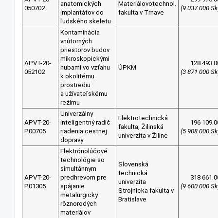
anatomických
Materiálovotechnol.
050702
(9 037 000 Sk
implantátov do
fakulta v Trnave
ľudského skeletu
Kontaminácia
vnútorných
priestorov budov
mikroskopickými
APVT-20-
128 493.0
hubami vo vzťahu
ÚPKM
052102
(3 871 000 Sk
k okolitému
prostrediu
a užívateľskému
režimu
Univerzálny
Elektrotechnická
APVT-20-
inteligentný radič
196 109.0
fakulta, Žilinská
P00705
riadenia cestnej
(5 908 000 Sk
univerzita v Žiline
dopravy
Elektrónolúčové
technológie so
Slovenská
simultánnym
technická
APVT-20-
predhrevom pre
318 661.0
univerzita
P01305
spájanie
(9 600 000 Sk
Strojnícka fakulta v
metalurgicky
Bratislave
rôznorodých
materiálov