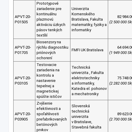
Prototypové
zariadenie pre
Univerzita
kontinuálnu
Komenského
APVT-20-
82 984.0
plazmovú
Bratislava, Fakulta
P01505
(2 500 000 Sk
aktiváciu úzkych
matematiky, fyziky a
pásov tenkých
informatiky
textílií
Biosenzory na
APVT-20-
rýchlu diagnostiku
64 694.0
FMFI UK Bratislava
P01705
priónových
(1 949 000 Sk
ochorení
Testovacie
Technická
zariadenia na
univerzita , Fakulta
kontrolu a
APVT-20-
elektrotechniky
75 748.0
nastavenie
P03105
a informatiky,
(2 282 000 Sk
tepelnej a
Katedra el. pohonov
magnetickej
a mechatroniky
spúšte ističov
Zvýšenie
Slovenská
efektívnosti a
technická
APVT-20-
spoľahlivosti
89 623.0
univerzita
P03905
prefabrikovaných
(2 700 000 Sk
v Bratislave,
betónových
Stavebná fakulta
prvkov