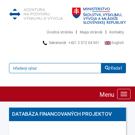
|
|
Úvodná stránka
Mapa stránok
Kontakty
Sekretariát: +421 2 572 04 501
English
Hľadať
Menu
Zobra
navig
DATABÁZA FINANCOVANÝCH PROJEKTOV