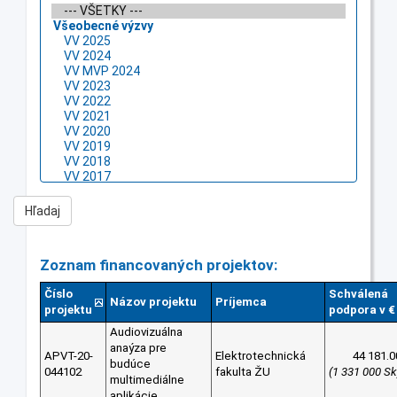
Zoznam financovaných projektov:
Číslo
Schválená
Názov projektu
Príjemca
projektu
podpora v €
Audiovizuálna
anaýza pre
APVT-20-
Elektrotechnická
44 181.0
budúce
044102
fakulta ŽU
(1 331 000 Sk
multimediálne
aplikácie