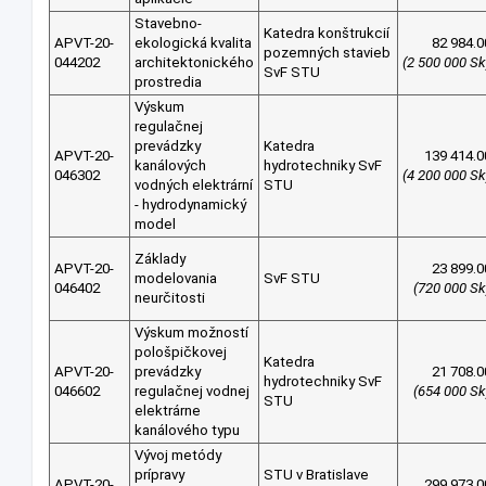
Stavebno-
Katedra konštrukcií
APVT-20-
ekologická kvalita
82 984.0
pozemných stavieb
044202
architektonického
(2 500 000 Sk
SvF STU
prostredia
Výskum
regulačnej
prevádzky
Katedra
APVT-20-
139 414.0
kanálových
hydrotechniky SvF
046302
(4 200 000 Sk
vodných elektrární
STU
- hydrodynamický
model
Základy
APVT-20-
23 899.0
modelovania
SvF STU
046402
(720 000 Sk
neurčitosti
Výskum možností
pološpičkovej
Katedra
APVT-20-
prevádzky
21 708.0
hydrotechniky SvF
046602
regulačnej vodnej
(654 000 Sk
STU
elektrárne
kanálového typu
Vývoj metódy
prípravy
STU v Bratislave
APVT-20-
299 973.0