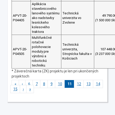
Aplikácia
stavebnicového
lanového systému
Technická
APVT-20-
49 790.0
ako nadstavby
univerzita vo
P04405
(1 500 000 Sk
lesníckeho
Zvolene
kolesového
traktora
Multifunkčné
rotačné
Technická
polohovacie
APVT-20-
univerzita,
107 448.0
moduly pre
P04505
Strojnícka fakulta v
(3 237 000 Sk
výrobnú a
Košiciach
robotickú
techniku.
* Záverečná karta (ZK) projektu je len pri ukončených
projektoch
«
‹
6
7
8
9
10
11
12
13
14
15
›
»