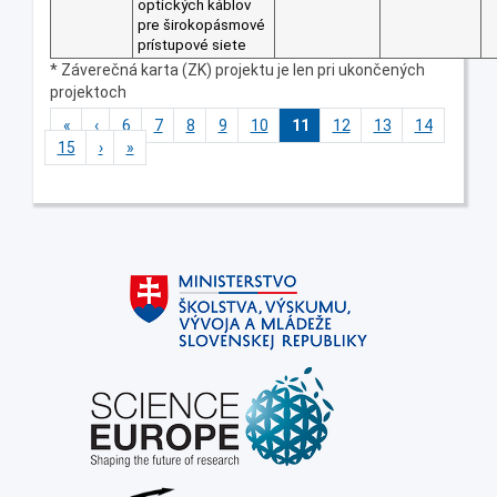
optických káblov
pre širokopásmové
prístupové siete
* Záverečná karta (ZK) projektu je len pri ukončených
projektoch
«
‹
6
7
8
9
10
11
12
13
14
15
›
»