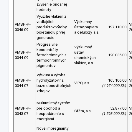
zvýšenie pridanej
hodnoty
Využitie vlákien z
vedľajších
Výskumný
VMSP-P-
V
produktov výroby
ústav papiera
197 110.00
0046-09
2
bioetanolu prvej
a celulózy, a.s.
generácie
Progresívne
Výskumný
koncentráty
VMSP-P-
ústav
V
fotochrómnych a
120 035.00
0044-09
chemických
2
termochrómnych
vlákien, a.s.
pigmentov
Výskum a výroba
VMSP-P-
hydrolyzátov na
165 106.00
V
VIPO, a.s.
0044-07
báze obnoviteľných
(4 974 000 Sk)
2
zdrojov.
Multiutilitný systém
VMSP-P-
pre obchod a
52 877.00
V
Sféra, a.s.
0043-07
hospodárenie s
(1 593 000 Sk)
2
energiami
Nové impregnanty