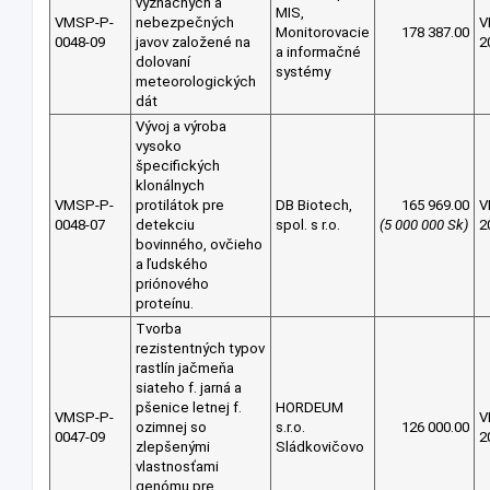
význačných a
MIS,
VMSP-P-
nebezpečných
V
Monitorovacie
178 387.00
0048-09
javov založené na
2
a informačné
dolovaní
systémy
meteorologických
dát
Vývoj a výroba
vysoko
špecifických
klonálnych
VMSP-P-
protilátok pre
DB Biotech,
165 969.00
V
0048-07
detekciu
spol. s r.o.
(5 000 000 Sk)
2
bovinného, ovčieho
a ľudského
priónového
proteínu.
Tvorba
rezistentných typov
rastlín jačmeňa
siateho f. jarná a
pšenice letnej f.
HORDEUM
VMSP-P-
V
ozimnej so
s.r.o.
126 000.00
0047-09
2
zlepšenými
Sládkovičovo
vlastnosťami
genómu pre