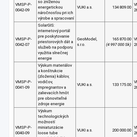
so zníženou
VMSP-P-
V
energetickou
VUKI a.s.
134 809.00
0042-09
2
náročnosťou pri ich
výrobe a spracovaní
SolarGIS:
internetový portál
pre poskytovanie
VMSP-P-
GeoModel,
165 870.00
V
priestorových dát a
0042-07
s.r.o.
(4 997 000 Sk)
2
služieb na podporu
využitia slnečnej
energie
Výskum materiálov
a konštrukcie
(zloženia) káblov,
VMSP-P-
vodičov,
V
VUKI a.s.
133 175.00
0041-09
impregnantov a
2
zalievacích hmôt
pre obnoviteľné
zdroje energie
Výskum
technologických
možností
VMSP-P-
miniaturizácie
V
VUKI a.s.
200 000.00
0040-09
loose tube
2