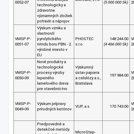
0052-07
(5 000 000 Sk)
2
technologicky a
zdravotne
významných zložiek
potravín a nápojov
Výskum vzniku a
vlastností
VMSP-P-
pyrolytického
PHOSTEC
148 244.00
V
0051-07
nitridu boru PBN - 2.
s.r.o.
(4 466 000 Sk)
2
výrobné miesto v
EU
Nové produkty a
technologické
Výskumný
VMSP-P-
procesy výroby
ústav papiera
V
197 984.00
0050-09
lepeného
a celulózy a.s.,
2
lamelového dreva
Bratislava
pre stavebníctvo
VMSP-P-
Výskum prípravy
V
VUP, a.s.
170 743.00
0049-09
prírodných ketónov
2
Predpovedné a
detekčné metódy
MicroStep-