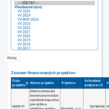
Zoznam financovaných projektov:
Číslo
Schválená
Názov projektu
Príjemca
V
projektu
podpora v €
Elektrochemické
biosenzory na báze
nanobiokompozitov
pre rýchlu a
VMSP-P-
165 969.00
V
efektívnu analýzu
Biorealis, s.r.o.