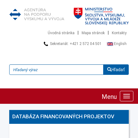
|
|
Úvodná stránka
Mapa stránok
Kontakty
Sekretariát: +421 2 572 04 501
English
Hľadať
Menu
Zobra
navig
DATABÁZA FINANCOVANÝCH PROJEKTOV