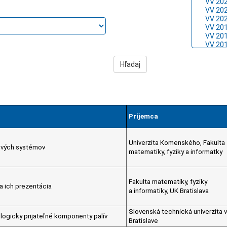
Príjemca
Univerzita Komenského, Fakulta
tových systémov
matematiky, fyziky a informatky
Fakulta matematiky, fyziky
 a ich prezentácia
a informatiky, UK Bratislava
Slovenská technická univerzita v
ogicky prijateľné komponenty palív
Bratislave