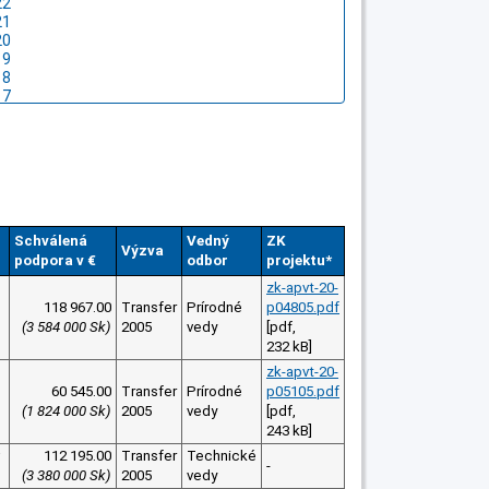
Schválená
Vedný
ZK
Výzva
podpora v €
odbor
projektu*
zk-apvt-20-
118 967.00
Transfer
Prírodné
p04805.pdf
(3 584 000 Sk)
2005
vedy
[pdf,
232 kB]
zk-apvt-20-
60 545.00
Transfer
Prírodné
p05105.pdf
(1 824 000 Sk)
2005
vedy
[pdf,
243 kB]
112 195.00
Transfer
Technické
-
(3 380 000 Sk)
2005
vedy