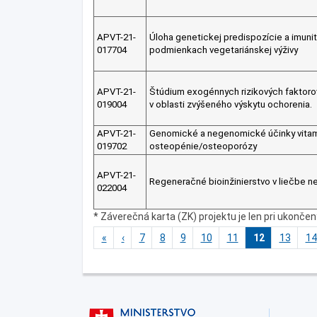
APVT-21-
Úloha genetickej predispozície a imuni
017704
podmienkach vegetariánskej výživy
APVT-21-
Štúdium exogénnych rizikových faktoro
019004
v oblasti zvýšeného výskytu ochorenia.
APVT-21-
Genomické a negenomické účinky vitamín
019702
osteopénie/osteoporózy
APVT-21-
Regeneračné bioinžinierstvo v liečbe 
022004
* Záverečná karta (ZK) projektu je len pri ukonče
«
‹
7
8
9
10
11
12
13
14