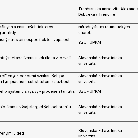
Trenčianska univerzita Alexandr
Dubčeka v Trenčíne
nálnych a imunitných faktorov
Národný ústav reumatických
artritídy
chorôb
čný stres pri nešpecifických zápaloch
SZU - ÚPKM
tný metabolizmus a ich úloha v rozvoji
Slovenská zdravotnícka
univerzita
 pľúcnych ochorení vzniknutých po
Slovenská zdravotnícka
knitým prachom-substitútom za azbest
univerzita
ého systému a výživy v procese starnutia
SZU - ÚPKM
iotikám a vývoj alergických ochorení u
Slovenská zdravotnícka
univerzita
Slovenská zdravotnícka
enylmi u detí
univerzita