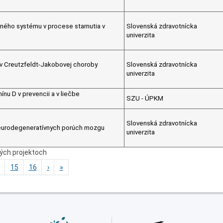
tného systému v procese starnutia v
Slovenská zdravotnícka
univerzita
v Creutzfeldt-Jakobovej choroby
Slovenská zdravotnícka
univerzita
u D v prevencii a v liečbe
SZU - ÚPKM
Slovenská zdravotnícka
neurodegeneratívnych porúch mozgu
univerzita
ných projektoch
15
16
›
»