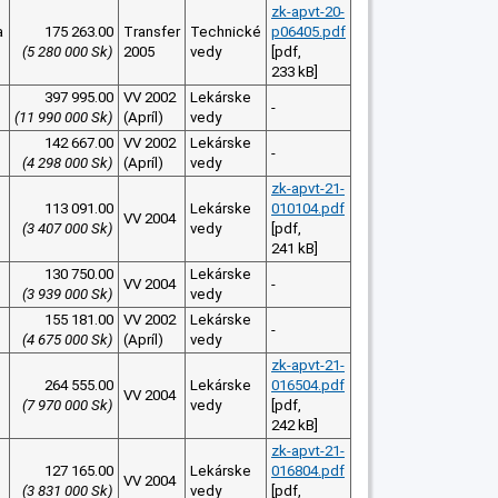
zk-apvt-20-
a
175 263.00
Transfer
Technické
p06405.pdf
(5 280 000 Sk)
2005
vedy
[pdf,
233 kB]
397 995.00
VV 2002
Lekárske
-
(11 990 000 Sk)
(Apríl)
vedy
142 667.00
VV 2002
Lekárske
-
(4 298 000 Sk)
(Apríl)
vedy
zk-apvt-21-
113 091.00
Lekárske
010104.pdf
VV 2004
(3 407 000 Sk)
vedy
[pdf,
241 kB]
130 750.00
Lekárske
VV 2004
-
(3 939 000 Sk)
vedy
155 181.00
VV 2002
Lekárske
-
(4 675 000 Sk)
(Apríl)
vedy
zk-apvt-21-
264 555.00
Lekárske
016504.pdf
VV 2004
(7 970 000 Sk)
vedy
[pdf,
242 kB]
zk-apvt-21-
127 165.00
Lekárske
016804.pdf
VV 2004
(3 831 000 Sk)
vedy
[pdf,