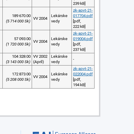
239 kB]
zk-apvt-21-
189 670.00
Lekárske
017704.pdf
VV 2004
(5 714 000 Sk)
vedy
[pdf,
222 kB]
zk-apvt-21-
57 093.00
Lekárske
019004.pdf
VV 2004
(1 720 000 Sk)
vedy
[pdf,
237 kB]
104 328.00
VV 2002
Lekárske
-
(3 143 000 Sk)
(Apríl)
vedy
zk-apvt-21-
172 873.00
Lekárske
022004.pdf
VV 2004
(5 208 000 Sk)
vedy
[pdf,
194 kB]