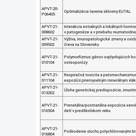
APVT-20-
Optimalizácia tavenia skloviny EUTAL
P06405
APVT-21-
Interakcia extralnych a lokálnych hormo
008602
v patogenéze a v priebehu reumatoidnej 
APVT-21-
Výživa, imunopatologické zmeny a oxida
009502
čreva na Slovensku
APVT-21-
Polymorfizmus génov ovplyvňujúcich kos
010104
osteoporózy
APVT-21-
Respiračná toxicita a patomechanizmus
011104
expozícii priemyselným minerálnym vlá
APVT-21-
Úloha genetickej predispozície, imunitn
013202
APVT-21-
Prenatálna/postnatálna expozícia xenob
016504
detí v predškolskom veku
APVT-21-
Poškodenie sluchu polychlórovanými bif
016804