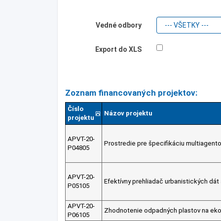
Vedné odbory
Export do XLS
Zoznam financovaných projektov:
Číslo
Názov projektu
projektu
APVT-20-
Prostredie pre špecifikáciu multiagen
P04805
APVT-20-
Efektívny prehliadač urbanistických dát
P05105
APVT-20-
Zhodnotenie odpadných plastov na ekol
P06105