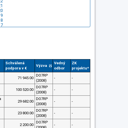
Schválená
Vedný
ZK
Výzva
podpora v €
odbor
projektu*
DO7RP
71 945.00
-
-
(2008)
DO7RP
100 520.00
-
-
(2008)
a
DO7RP
29 682.00
-
-
(2008)
DO7RP
23 800.00
-
-
(2008)
DO7RP
2 200.00
-
-
(2008)