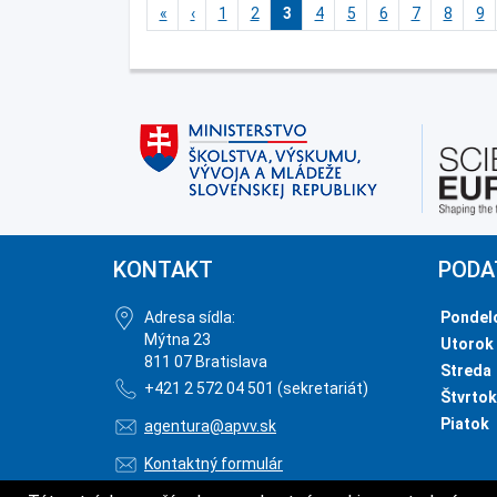
«
‹
1
2
3
4
5
6
7
8
9
KONTAKT
PODA
Adresa sídla:
Pondel
Mýtna 23
Utorok
811 07 Bratislava
Streda
+421 2 572 04 501 (sekretariát)
Štvrtok
Piatok
agentura@apvv.sk
Kontaktný formulár