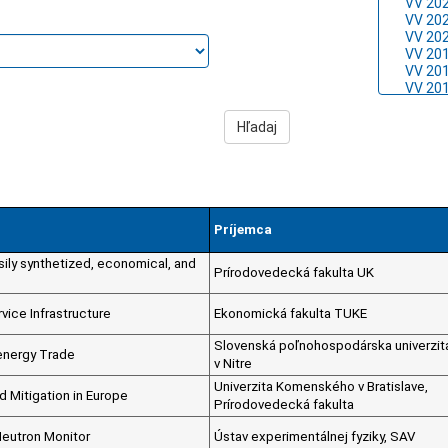
Príjemca
ily synthetized, economical, and
Prírodovedecká fakulta UK
vice Infrastructure
Ekonomická fakulta TUKE
Slovenská poľnohospodárska univerzit
oenergy Trade
v Nitre
Univerzita Komenského v Bratislave,
d Mitigation in Europe
Prírodovedecká fakulta
Neutron Monitor
Ústav experimentálnej fyziky, SAV