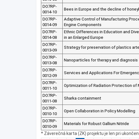
DO7RP-
Bees in Europe and the decline of hone
0014-10
DO7RP-
Adaptive Control of Manufacturing Proc
0014-09
Engine Components
DO7RP-
Ethnic Differences in Education and Div
0014-08
in an Enlarged Europe
DO7RP-
Strategy for preservation of plastics ar
0013-09
DO7RP-
Nanoparticles for therapy and diagnosis
0013-08
DO7RP-
Services and Applications For Emergen
0012-09
DO7RP-
Optimization of Radiation Protection of 
0011-10
DO7RP-
Sharka containment
0011-08
DO7RP-
Open Collaboration in Policy Modelling
0010-10
DO7RP-
Materials for Robust Gallium Nitride
0010-09
* Záverečná karta (ZK) projektu je len pri ukonče