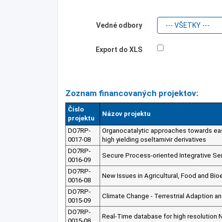
Vedné odbory
Export do XLS
Zoznam financovaných projektov:
Číslo
Názov projektu
projektu
DO7RP-
Organocatalytic approaches towards eas
0017-08
high yielding oseltamivir derivatives
DO7RP-
Secure Process-oriented Integrative Ser
0016-09
DO7RP-
New Issues in Agricultural, Food and Bi
0016-08
DO7RP-
Climate Change - Terrestrial Adaption an
0015-09
DO7RP-
Real-Time database for high resolution 
0015-08