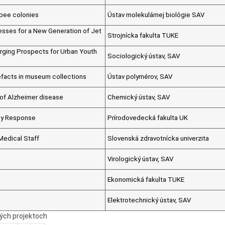
ybee colonies
Ústav molekulárnej biológie SAV
esses for a New Generation of Jet
Strojnícka fakulta TUKE
erging Prospects for Urban Youth
Sociologický ústav, SAV
tefacts in museum collections
Ústav polymérov, SAV
 of Alzheimer disease
Chemický ústav, SAV
cy Response
Prírodovedecká fakulta UK
Medical Staff
Slovenská zdravotnícka univerzita
Virologický ústav, SAV
Ekonomická fakulta TUKE
Elektrotechnický ústav, SAV
ných projektoch