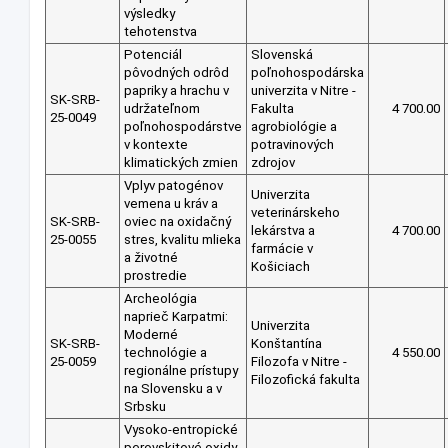
výsledky
tehotenstva
Potenciál
Slovenská
pôvodných odrôd
poľnohospodárska
papriky a hrachu v
univerzita v Nitre -
SK-SRB-
udržateľnom
Fakulta
4 700.00
25-0049
poľnohospodárstve
agrobiológie a
v kontexte
potravinových
klimatických zmien
zdrojov
Vplyv patogénov
Univerzita
vemena u kráv a
veterinárskeho
SK-SRB-
oviec na oxidačný
lekárstva a
4 700.00
25-0055
stres, kvalitu mlieka
farmácie v
a životné
Košiciach
prostredie
Archeológia
naprieč Karpatmi:
Univerzita
Moderné
SK-SRB-
Konštantína
technológie a
4 550.00
25-0059
Filozofa v Nitre -
regionálne prístupy
Filozofická fakulta
na Slovensku a v
Srbsku
Vysoko-entropické
perovskitové oxidy