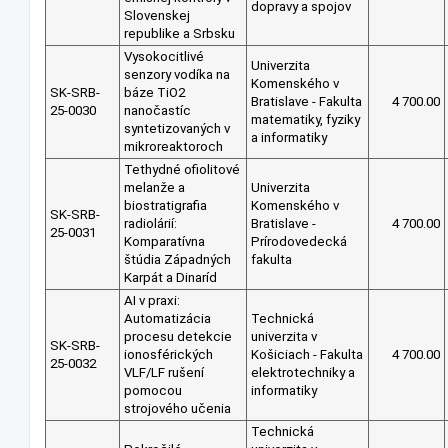
dopravy a spojov
Slovenskej
republike a Srbsku
Vysokocitlivé
Univerzita
senzory vodíka na
Komenského v
SK-SRB-
báze TiO2
Bratislave - Fakulta
4 700.00
25-0030
nanočastíc
matematiky, fyziky
syntetizovaných v
a informatiky
mikroreaktoroch
Tethydné ofiolitové
melanže a
Univerzita
biostratigrafia
Komenského v
SK-SRB-
radiolárií:
Bratislave -
4 700.00
25-0031
Komparatívna
Prírodovedecká
štúdia Západných
fakulta
Karpát a Dinaríd
AI v praxi:
Automatizácia
Technická
procesu detekcie
univerzita v
SK-SRB-
ionosférických
Košiciach - Fakulta
4 700.00
25-0032
VLF/LF rušení
elektrotechniky a
pomocou
informatiky
strojového učenia
Technická