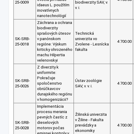
25-0009
biodiverzity SAV, v.
idaeus L. použítím
v. i.
inovatívnych
nanotechnológií
Záchrana a ochrana
biodiverzity
sprašových útesov
Technická
SK-SRB-
v panónskom
univerzita vo
4 700.00
25-0018
regióne: Výskum
Zvolene - Lesnícka
kriticky ohrozeného
fakulta
machu Hilpertia
velenovskyi
Z diverzity k
uniformite:
Pokračuje
SK-SRB-
Ústav zoológie
spoločenstvo
4 700.00
25-0026
SAV, v. v. i.
obrúčkavcov
dunajského regiónu
v homogenizácii?
Implementácia
procesu merania
Žilinská univerzita
pevných častíc z
v Žiline - Fakulta
SK-SRB-
dieselových
prevádzky a
4 700.00
25-0028
motorov počas
ekonomiky
emisnej kontroly v