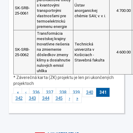
s kvantovými
Ústav
SK-SRB-
transportnými
anorganickej
4 700.00
25-0061
vlastnosťami pre
chémie SAV, v. v. i.
termoelektrickú
premenu energie
Transformácia
mestskej krajiny:
Inovatívne riešenia
Technická
SK-SRB-
na zmiernenie
univerzita v
4 600.00
25-0062
dôsledkov zmeny
Košiciach -
klímy a dosiahnutie
Stavebná fakulta
nulových emisií
uhlíka
* Záverečná karta (ZK) projektu je len pri ukončených
projektoch
«
‹
336
337
338
339
340
341
342
343
344
345
›
»