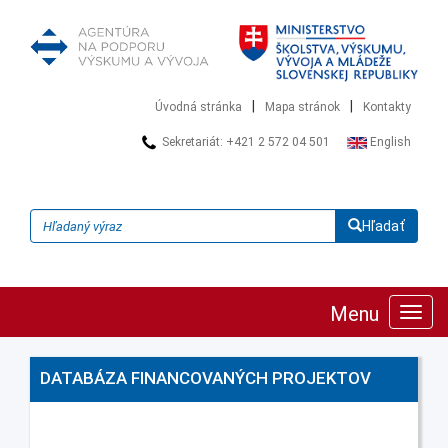
|
|
Úvodná stránka
Mapa stránok
Kontakty
Sekretariát: +421 2 572 04 501
English
Hľadať
Menu
Zobra
navig
DATABÁZA FINANCOVANÝCH PROJEKTOV