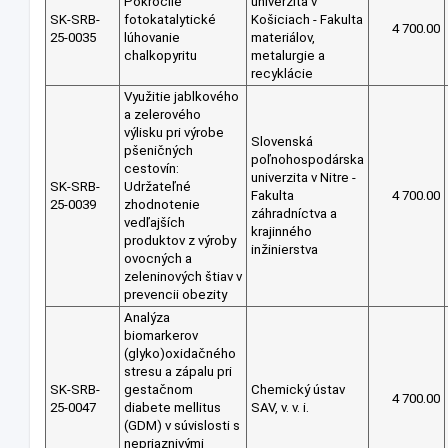
Pokročilé
univerzita v
SK-SRB-
fotokatalytické
Košiciach - Fakulta
4 700.00
25-0035
lúhovanie
materiálov,
chalkopyritu
metalurgie a
recyklácie
Využitie jablkového
a zelerového
výlisku pri výrobe
Slovenská
pšeničných
poľnohospodárska
cestovín:
univerzita v Nitre -
SK-SRB-
Udržateľné
Fakulta
4 700.00
25-0039
zhodnotenie
záhradníctva a
vedľajších
krajinného
produktov z výroby
inžinierstva
ovocných a
zeleninových štiav v
prevencii obezity
Analýza
biomarkerov
(glyko)oxidačného
stresu a zápalu pri
SK-SRB-
gestačnom
Chemický ústav
4 700.00
25-0047
diabete mellitus
SAV, v. v. i.
(GDM) v súvislosti s
nepriaznivými