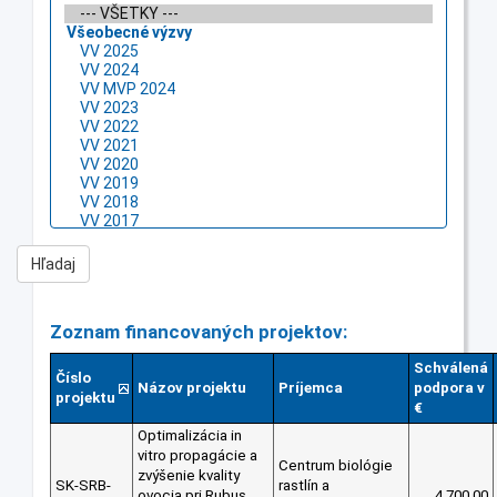
Zoznam financovaných projektov:
Schválená
Číslo
Názov projektu
Príjemca
podpora v
projektu
€
Optimalizácia in
vitro propagácie a
Centrum biológie
zvýšenie kvality
SK-SRB-
rastlín a
ovocia pri Rubus
4 700.00