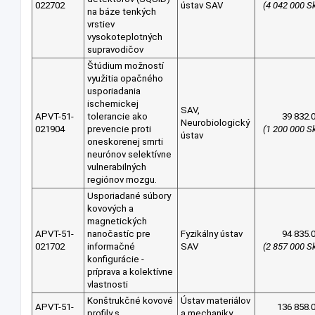
022702
ústav SAV
(4 042 000 S
na báze tenkých
vrstiev
vysokoteplotných
supravodičov
Štúdium možností
využitia opačného
usporiadania
ischemickej
SAV,
APVT-51-
tolerancie ako
39 832.
Neurobiologický
021904
prevencie proti
(1 200 000 S
ústav
oneskorenej smrti
neurónov selektívne
vulnerabilných
regiónov mozgu.
Usporiadané súbory
kovových a
magnetických
APVT-51-
nanočastíc pre
Fyzikálny ústav
94 835.
021702
informačné
SAV
(2 857 000 S
konfigurácie -
príprava a kolektívne
vlastnosti
Konštrukčné kovové
Ústav materiálov
APVT-51-
136 858.
profily s
a mechaniky