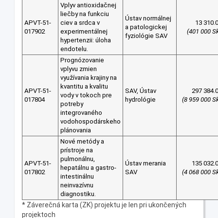
Vplyv antioxidačnej
liečby na funkciu
Ústav normálnej
APVT-51-
ciev a srdca v
13 310.
a patologickej
017902
experimentálnej
(401 000 S
fyziológie SAV
hypertenzii: úloha
endotelu.
Prognózovanie
vplyvu zmien
využívania krajiny na
kvantitu a kvalitu
APVT-51-
SAV, Ústav
297 384.
vody v tokoch pre
017804
hydrológie
(8 959 000 S
potreby
integrovaného
vodohospodárskeho
plánovania
Nové metódy a
prístroje na
pulmonálnu,
APVT-51-
Ústav merania
135 032.
hepatálnu a gastro-
017802
SAV
(4 068 000 S
intestinálnu
neinvazívnu
diagnostiku.
* Záverečná karta (ZK) projektu je len pri ukončených
projektoch