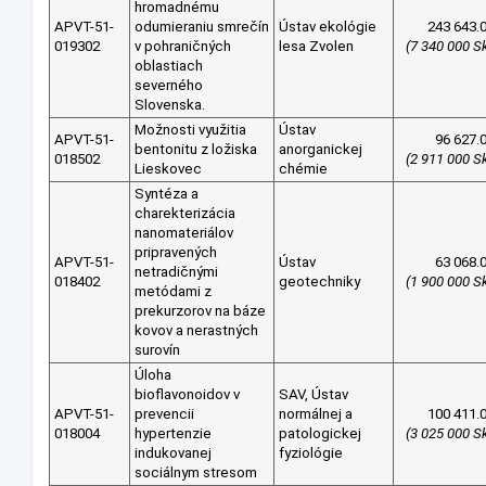
hromadnému
APVT-51-
odumieraniu smrečín
Ústav ekológie
243 643.
019302
v pohraničných
lesa Zvolen
(7 340 000 S
oblastiach
severného
Slovenska.
Možnosti využitia
Ústav
APVT-51-
96 627.
bentonitu z ložiska
anorganickej
018502
(2 911 000 S
Lieskovec
chémie
Syntéza a
charekterizácia
nanomateriálov
pripravených
APVT-51-
Ústav
63 068.
netradičnými
018402
geotechniky
(1 900 000 S
metódami z
prekurzorov na báze
kovov a nerastných
surovín
Úloha
bioflavonoidov v
SAV, Ústav
APVT-51-
prevencii
normálnej a
100 411.
018004
hypertenzie
patologickej
(3 025 000 S
indukovanej
fyziológie
sociálnym stresom