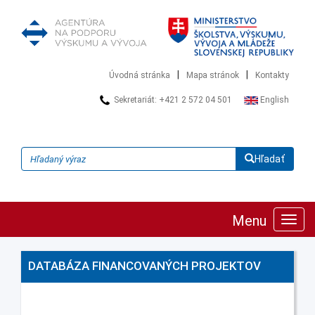
|
|
Úvodná stránka
Mapa stránok
Kontakty
Sekretariát: +421 2 572 04 501
English
Hľadať
Menu
Zobra
navig
DATABÁZA FINANCOVANÝCH PROJEKTOV