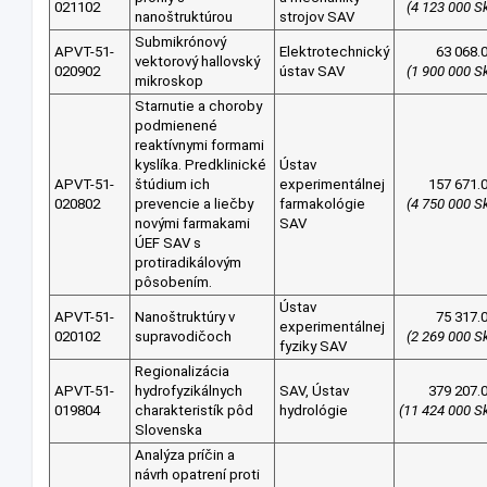
021102
(4 123 000 S
nanoštruktúrou
strojov SAV
Submikrónový
APVT-51-
Elektrotechnický
63 068.
vektorový hallovský
020902
ústav SAV
(1 900 000 S
mikroskop
Starnutie a choroby
podmienené
reaktívnymi formami
kyslíka. Predklinické
Ústav
APVT-51-
štúdium ich
experimentálnej
157 671.
020802
prevencie a liečby
farmakológie
(4 750 000 S
novými farmakami
SAV
ÚEF SAV s
protiradikálovým
pôsobením.
Ústav
APVT-51-
Nanoštruktúry v
75 317.
experimentálnej
020102
supravodičoch
(2 269 000 S
fyziky SAV
Regionalizácia
APVT-51-
hydrofyzikálnych
SAV, Ústav
379 207.
019804
charakteristík pôd
hydrológie
(11 424 000 S
Slovenska
Analýza príčin a
návrh opatrení proti