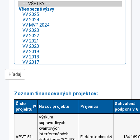
Zoznam financovaných projektov:
Číslo
Schválená
Názov projektu
Príjemca
projektu
podpora v €
Výskum
supravodivých
kvantových
interferenčných
APVT-51-
Elektrotechnický
134 169.
detektorov (SQUID)