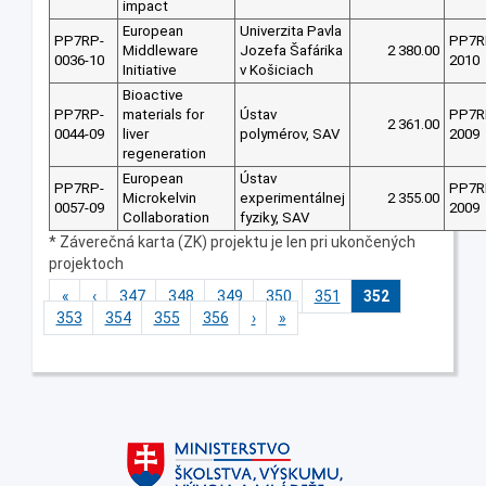
impact
European
Univerzita Pavla
PP7RP-
PP7R
Middleware
Jozefa Šafárika
2 380.00
0036-10
2010
Initiative
v Košiciach
Bioactive
PP7RP-
materials for
Ústav
PP7R
2 361.00
0044-09
liver
polymérov, SAV
2009
regeneration
European
Ústav
PP7RP-
PP7R
Microkelvin
experimentálnej
2 355.00
0057-09
2009
Collaboration
fyziky, SAV
* Záverečná karta (ZK) projektu je len pri ukončených
projektoch
«
‹
347
348
349
350
351
352
353
354
355
356
›
»