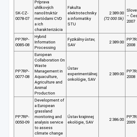
Príprava
uhlíkových
Fakulta
Slov
SK-CZ-
nanoštruktúr
elektrotechniky
2 389.00
– Če
0078-07
metódami CVD
a informatiky
(72 000 Sk)
2007
a ich
STU
charakterizácia
Hybrid
PP7RP-
Fyzikálny ústav,
PP7R
Information
2 389.00
0085-08
SAV
2008
Processing
European
Collaboration On
Waste
Ústav
PP7RP-
Management in
PP7R
experimentálnej
2 389.00
0077-08
Aquaculture,
2008
onkológie, SAV
Agriculture and
Animal
Production
Development of
a European
grassland
PP7RP-
monitoring and
Ústav krajinnej
PP7R
2 386.00
0050-09
analysis service
ekológie, SAV
2009
to assess
climate change