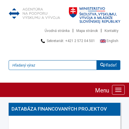
|
|
Úvodná stránka
Mapa stránok
Kontakty
Sekretariát: +421 2 572 04 501
English
Hľadať
Menu
Zobra
navig
DATABÁZA FINANCOVANÝCH PROJEKTOV