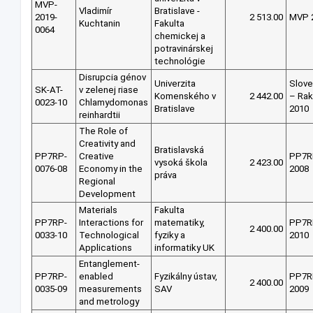
MVP-
Vladimír
Bratislave -
2019-
2 513.00
MVP 
Kuchtanin
Fakulta
0064
chemickej a
potravinárskej
technológie
Disrupcia génov
Univerzita
Slov
SK-AT-
v zelenej riase
Komenského v
2 442.00
– Ra
0023-10
Chlamydomonas
Bratislave
2010
reinhardtii
The Role of
Creativity and
Bratislavská
PP7RP-
Creative
PP7R
vysoká škola
2 423.00
0076-08
Economy in the
2008
práva
Regional
Development
Materials
Fakulta
PP7RP-
Interactions for
matematiky,
PP7R
2 400.00
0033-10
Technological
fyziky a
2010
Applications
informatiky UK
Entanglement-
PP7RP-
enabled
Fyzikálny ústav,
PP7R
2 400.00
0035-09
measurements
SAV
2009
and metrology