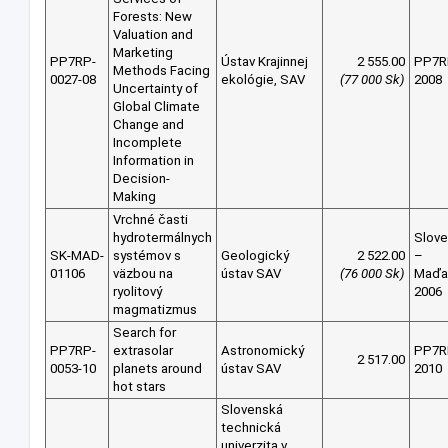
Forests: New
Valuation and
Marketing
PP7RP-
Ústav Krajinnej
2 555.00
PP7R
Methods Facing
0027-08
ekológie, SAV
(77 000 Sk)
2008
Uncertainty of
Global Climate
Change and
Incomplete
Information in
Decision-
Making
Vrchné časti
hydrotermálnych
Slov
SK-MAD-
systémov s
Geologický
2 522.00
–
01106
väzbou na
ústav SAV
(76 000 Sk)
Maďa
ryolitový
2006
magmatizmus
Search for
PP7RP-
extrasolar
Astronomický
PP7R
2 517.00
0053-10
planets around
ústav SAV
2010
hot stars
Slovenská
technická
univerzita v