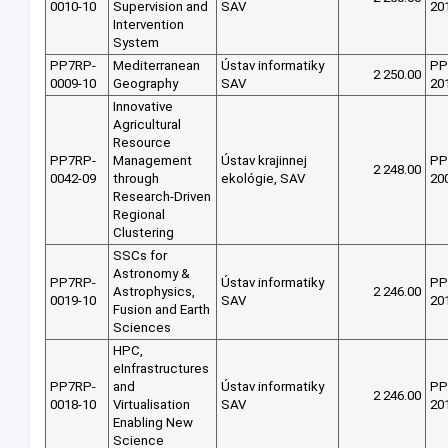
0010-10
Supervision and
SAV
20
Intervention
System
PP7RP-
Mediterranean
Ústav informatiky
PP
2 250.00
0009-10
Geography
SAV
20
Innovative
Agricultural
Resource
PP7RP-
Management
Ústav krajinnej
PP
2 248.00
0042-09
through
ekológie, SAV
20
Research-Driven
Regional
Clustering
SSCs for
Astronomy &
PP7RP-
Ústav informatiky
PP
Astrophysics,
2 246.00
0019-10
SAV
20
Fusion and Earth
Sciences
HPC,
eInfrastructures
PP7RP-
and
Ústav informatiky
PP
2 246.00
0018-10
Virtualisation
SAV
20
Enabling New
Science