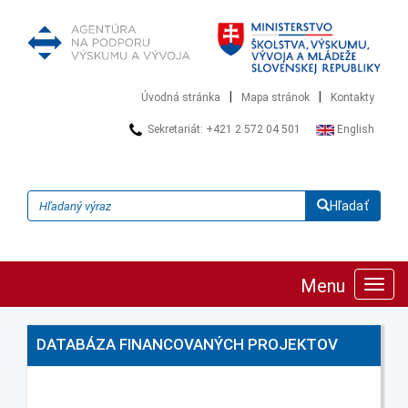
|
|
Úvodná stránka
Mapa stránok
Kontakty
Sekretariát: +421 2 572 04 501
English
Hľadať
Menu
Zobra
navig
DATABÁZA FINANCOVANÝCH PROJEKTOV