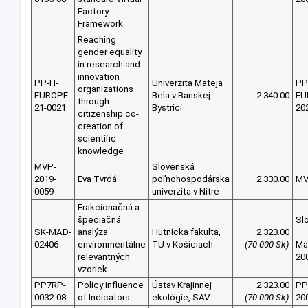
Factory
Framework
Reaching
gender equality
in research and
innovation
PP-H-
Univerzita Mateja
PP
organizations
EUROPE-
Bela v Banskej
2 340.00
EU
through
21-0021
Bystrici
20
citizenship co-
creation of
scientific
knowledge
MVP-
Slovenská
2019-
Eva Tvrdá
poľnohospodárska
2 330.00
MV
0059
univerzita v Nitre
Frakcionačná a
špeciačná
Sl
SK-MAD-
analýza
Hutnícka fakulta,
2 323.00
–
02406
environmentálne
TU v Košiciach
(70 000 Sk)
Ma
relevantných
20
vzoriek
PP7RP-
Policy influence
Ústav Krajinnej
2 323.00
PP
0032-08
of Indicators
ekológie, SAV
(70 000 Sk)
20