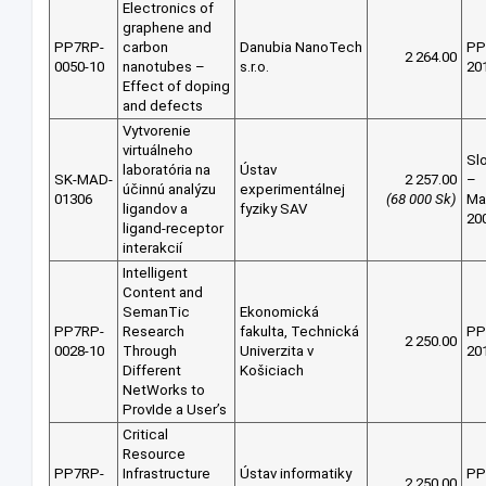
Electronics of
graphene and
PP7RP-
carbon
Danubia NanoTech
PP
2 264.00
0050-10
nanotubes –
s.r.o.
20
Effect of doping
and defects
Vytvorenie
virtuálneho
Sl
laboratória na
Ústav
SK-MAD-
2 257.00
–
účinnú analýzu
experimentálnej
01306
(68 000 Sk)
Ma
ligandov a
fyziky SAV
20
ligand-receptor
interakcií
Intelligent
Content and
SemanTic
Ekonomická
PP7RP-
Research
fakulta, Technická
PP
2 250.00
0028-10
Through
Univerzita v
20
Different
Košiciach
NetWorks to
ProvIde a User’s
Critical
Resource
PP7RP-
Infrastructure
Ústav informatiky
PP
2 250.00