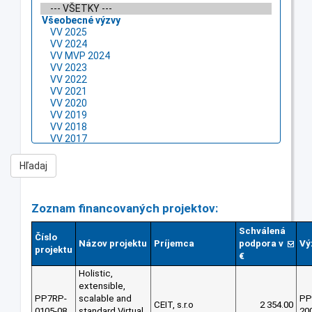
Zoznam financovaných projektov:
Schválená
Číslo
Názov projektu
Príjemca
podpora v
Vý
projektu
€
Holistic,
extensible,
PP7RP-
scalable and
PP
CEIT, s.r.o
2 354.00
0105-08
standard Virtual
20