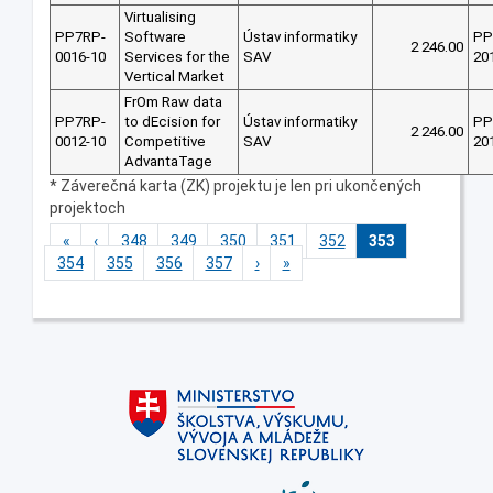
Virtualising
PP7RP-
Software
Ústav informatiky
PP
2 246.00
0016-10
Services for the
SAV
20
Vertical Market
FrOm Raw data
PP7RP-
to dEcision for
Ústav informatiky
PP
2 246.00
0012-10
Competitive
SAV
20
AdvantaTage
* Záverečná karta (ZK) projektu je len pri ukončených
projektoch
«
‹
348
349
350
351
352
353
354
355
356
357
›
»