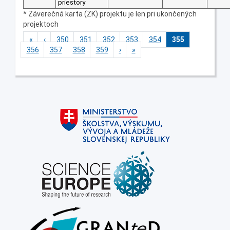
priestory
* Záverečná karta (ZK) projektu je len pri ukončených
projektoch
«
‹
350
351
352
353
354
355
356
357
358
359
›
»