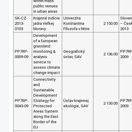
within mass
public venues
in urban areas
SK-CZ-
Krajinné indície
Univerzita
Slove
2013-
jadra Veľkej
Konštantína
2 150.00
– Čes
0103
Moravy
Filozofa v Nitre
2013
Development
of a European
grassland
PP7RP-
monitoring &
Geografický
PP7R
2 136.00
0009-09
analysis
ústav, SAV
2009
service to
assess climate
change impact
Connectivity
and
Sustainable
Development
PP7RP-
Strategy for
Ústav krajinnej
PP7R
2 130.00
0043-09
Protected
ekológie, SAV
2009
Areas System
along the East
Border of the
EU