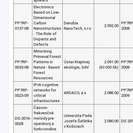
aplikácií
Electronics
Based on Low-
Dimensional
PP7RP-
Carbon
Danubia
PP7R
2 092.00
0137-08
Nanostructures
NanoTech, s.r.o.
2008
- The Role of
Dopants and
Defects
Mimicking
Primeval Forest
PP7RP-
Patterns in
Ústav Krajinnej
2 091.00
PP7R
0033-08
Nature - Based
ekológie, SAV
(63 000 Sk)
2008
Forest
Resources
IPv6 cognitive
PP7RP-
networks for
PP7R
ARDACO, a.s.
2 086.00
0023-09
critical
2009
infrastructures
Časovo-
frekvenčné
Univerzita Pavla
DS-2016-
metódy pre
Jozefa Šafárika
2 080.00
DS 20
0028
operátory a
v Košiciach
funkcionálne