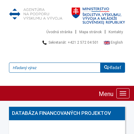
|
|
Úvodná stránka
Mapa stránok
Kontakty
Sekretariát: +421 2 572 04 501
English
Hľadať
Menu
Zobra
navig
DATABÁZA FINANCOVANÝCH PROJEKTOV