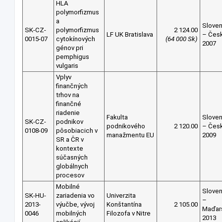
HLA
polymorfizmus
a
Slove
SK-CZ-
polymorfizmus
2 124.00
LF UK Bratislava
– Čes
0015-07
cytokínových
(64 000 Sk)
2007
génov pri
pemphigus
vulgaris
Vplyv
finančných
trhov na
finančné
riadenie
Fakulta
Slove
SK-CZ-
podnikov
podnikového
2 120.00
– Čes
0108-09
pôsobiacich v
manažmentu EU
2009
SR a ČR v
kontexte
súčasných
globálnych
procesov
Mobilné
Slove
SK-HU-
zariadenia vo
Univerzita
–
2013-
výučbe, vývoj
Konštantína
2 105.00
Maďar
0046
mobilných
Filozofa v Nitre
2013