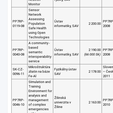
Monitor
Sensor
Network
Assessing
PP7RP-
Ústav
PP7R
Population
2 200.00
0119-08
informatiky, SAV
2008
Safe Health
using Open
Technologies
A community -
based
PP7RP-
Ústav
2 190.00
PP7R
semantic
0040-08
informatiky, SAV
(66 000 Sk)
2008
interoperability
service
Mikroštruktúra
Slove
SK-CZ-
Fyzikálny ústav
zliatin na báze
2 178.00
– Čes
0096-11
SAV
Fe-Al
2011
SImulation and
Training
Environment for
analysis and
Žilinská
PP7RP-
management
PP7R
univerzita v
2 163.00
0046-10
of complex
2010
Žiline
emergencies