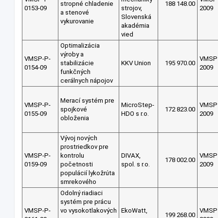
stropné chladenie
188 148.00
0153-09
strojov,
2009
a stenové
Slovenská
vykurovanie
akadémia
vied
Optimalizácia
výroby a
VMSP-P-
VMSP
stabilizácie
KKV Union
195 970.00
0154-09
2009
funkčných
cerálnych nápojov
Merací systém pre
VMSP-P-
MicroStep-
VMSP
spojkové
172 823.00
0155-09
HDO s r.o.
2009
obloženia
Vývoj nových
prostriedkov pre
VMSP-P-
kontrolu
DIVAX,
VMSP
178 002.00
0159-09
početnosti
spol. s r.o.
2009
populácií lykožrúta
smrekového
Odolný riadiaci
systém pre prácu
VMSP-P-
vo vysokotlakových
EkoWatt,
VMSP
199 268.00