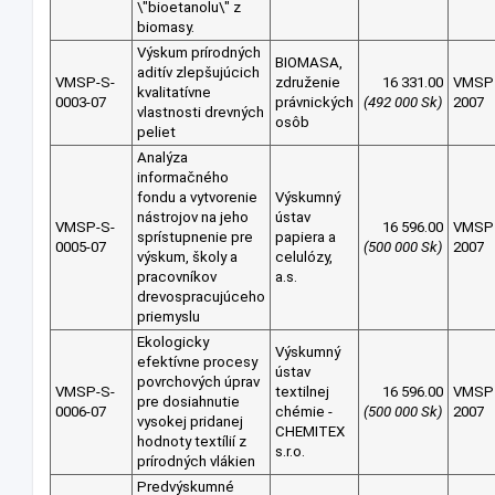
\"bioetanolu\" z
biomasy.
Výskum prírodných
BIOMASA,
aditív zlepšujúcich
VMSP-S-
združenie
16 331.00
VMSP
kvalitatívne
0003-07
právnických
(492 000 Sk)
2007
vlastnosti drevných
osôb
peliet
Analýza
informačného
fondu a vytvorenie
Výskumný
nástrojov na jeho
ústav
VMSP-S-
16 596.00
VMSP
sprístupnenie pre
papiera a
0005-07
(500 000 Sk)
2007
výskum, školy a
celulózy,
pracovníkov
a.s.
drevospracujúceho
priemyslu
Ekologicky
Výskumný
efektívne procesy
ústav
povrchových úprav
VMSP-S-
textilnej
16 596.00
VMSP
pre dosiahnutie
0006-07
chémie -
(500 000 Sk)
2007
vysokej pridanej
CHEMITEX
hodnoty textílií z
s.r.o.
prírodných vlákien
Predvýskumné