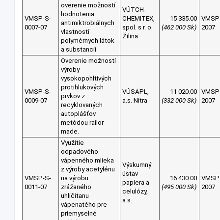
overenie možností
VÚTCH-
hodnotenia
VMSP-S-
CHEMITEX,
15 335.00
VMSP
antimiktrobiálnych
0007-07
spol. s r. o.
(462 000 Sk)
2007
vlastností
Žilina
polymérnych látok
a substancií
Overenie možností
výroby
vysokopohltivých
protihlukových
VMSP-S-
VÚSAPL,
11 020.00
VMSP
prvkov z
0009-07
a.s. Nitra
(332 000 Sk)
2007
recyklovaných
autoplášťov
metódou railor -
made.
Využitie
odpadového
vápenného mlieka
Výskumný
z výroby acetylénu
ústav
VMSP-S-
na výrobu
16 430.00
VMSP
papiera a
0011-07
zrážaného
(495 000 Sk)
2007
celulózy,
uhličitanu
a.s.
vápenatého pre
priemyselné