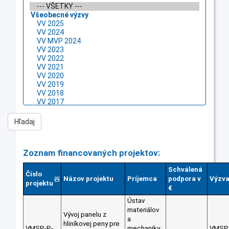
Zoznam financovaných projektov:
Schválená
Číslo
Názov projektu
Príjemca
podpora v
Výzv
projektu
€
Ústav
materiálov
Vývoj panelu z
a
hliníkovej peny pre
VMSP-P-
mechaniky
VMSP