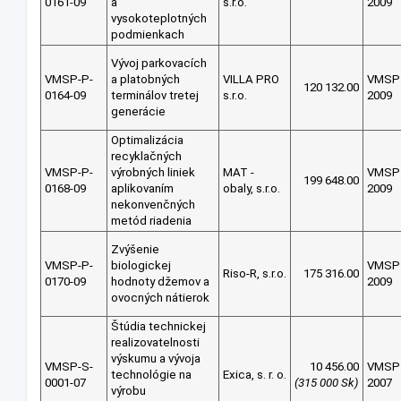
0161-09
a
s.r.o.
2009
vysokoteplotných
podmienkach
Vývoj parkovacích
VMSP-P-
a platobných
VILLA PRO
VMSP
120 132.00
0164-09
terminálov tretej
s.r.o.
2009
generácie
Optimalizácia
recyklačných
VMSP-P-
výrobných liniek
MAT -
VMSP
199 648.00
0168-09
aplikovaním
obaly, s.r.o.
2009
nekonvenčných
metód riadenia
Zvýšenie
VMSP-P-
biologickej
VMSP
Riso-R, s.r.o.
175 316.00
0170-09
hodnoty džemov a
2009
ovocných nátierok
Štúdia technickej
realizovatelnosti
výskumu a vývoja
VMSP-S-
10 456.00
VMSP
technológie na
Exica, s. r. o.
0001-07
(315 000 Sk)
2007
výrobu