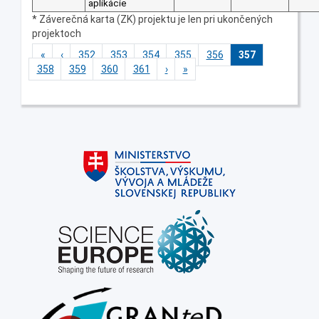
aplikácie
* Záverečná karta (ZK) projektu je len pri ukončených
projektoch
«
‹
352
353
354
355
356
357
358
359
360
361
›
»