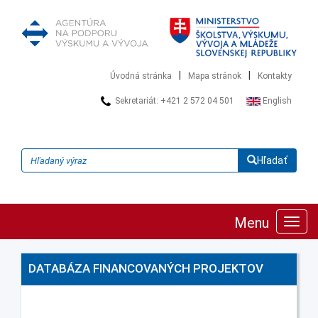
|
|
Úvodná stránka
Mapa stránok
Kontakty
Sekretariát: +421 2 572 04 501
English
Hľadať
Menu
Zobra
navig
DATABÁZA FINANCOVANÝCH PROJEKTOV