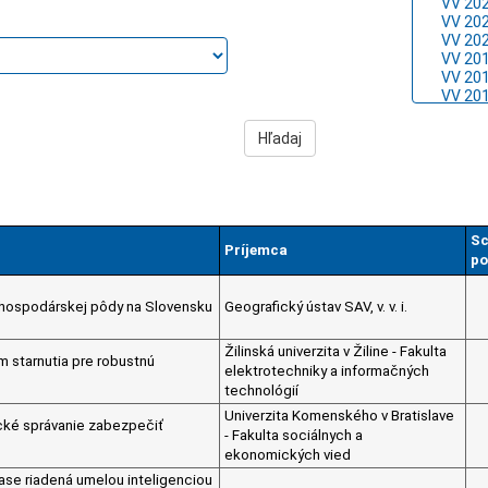
Sc
Príjemca
po
ohospodárskej pôdy na Slovensku
Geografický ústav SAV, v. v. i.
Žilinská univerzita v Žiline - Fakulta
 starnutia pre robustnú
elektrotechniky a informačných
technológií
Univerzita Komenského v Bratislave
ické správanie zabezpečiť
- Fakulta sociálnych a
ekonomických vied
ase riadená umelou inteligenciou