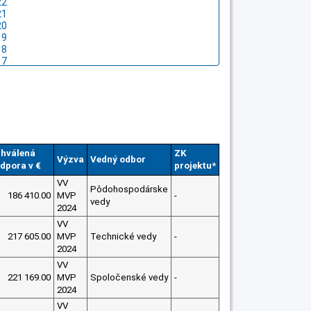
hválená
ZK
Výzva
Vedný odbor
dpora v €
projektu*
VV
Pôdohospodárske
186 410.00
MVP
-
vedy
2024
VV
217 605.00
MVP
Technické vedy
-
2024
VV
221 169.00
MVP
Spoločenské vedy
-
2024
VV