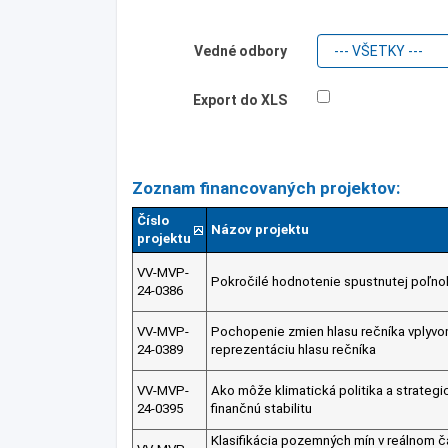
Vedné odbory
Export do XLS
Zoznam financovaných projektov:
Číslo
Názov projektu
projektu
VV-MVP-
Pokročilé hodnotenie spustnutej poľn
24-0386
VV-MVP-
Pochopenie zmien hlasu rečníka vplyvom
24-0389
reprezentáciu hlasu rečníka
VV-MVP-
Ako môže klimatická politika a strateg
24-0395
finančnú stabilitu
Klasifikácia pozemných mín v reálnom č