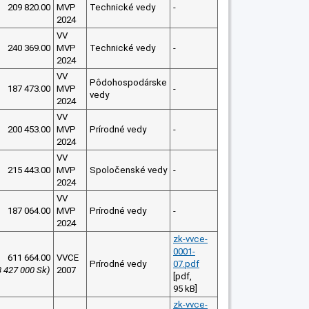
209 820.00
MVP
Technické vedy
-
2024
VV
240 369.00
MVP
Technické vedy
-
2024
VV
Pôdohospodárske
187 473.00
MVP
-
vedy
2024
VV
200 453.00
MVP
Prírodné vedy
-
2024
VV
215 443.00
MVP
Spoločenské vedy
-
2024
VV
187 064.00
MVP
Prírodné vedy
-
2024
zk-vvce-
0001-
611 664.00
VVCE
Prírodné vedy
07.pdf
8 427 000 Sk)
2007
[pdf,
95 kB]
zk-vvce-