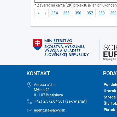
* Záverečná karta (ZK) projektu je len pri ukonče
«
‹
354
355
356
357
358
359
KONTAKT
PODA
Adresa sídla:
Pondel
Mýtna 23
Utorok
811 07 Bratislava
Streda
+421 2 572 04 501 (sekretariát)
Štvrtok
Piatok
agentura@apvv.sk