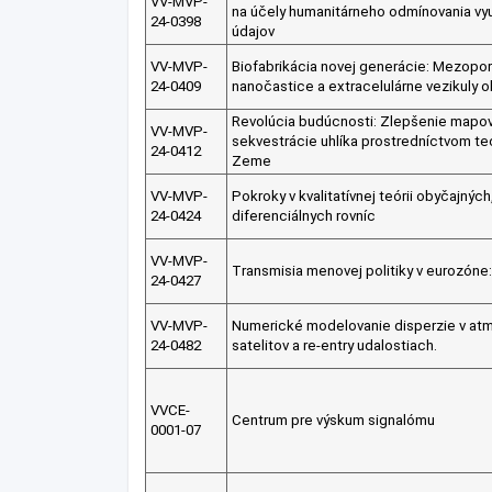
VV-MVP-
na účely humanitárneho odmínovania vyu
24-0398
údajov
VV-MVP-
Biofabrikácia novej generácie: Mezopo
24-0409
nanočastice a extracelulárne vezikuly 
Revolúcia budúcnosti: Zlepšenie mapov
VV-MVP-
sekvestrácie uhlíka prostredníctvom te
24-0412
Zeme
VV-MVP-
Pokroky v kvalitatívnej teórii obyčajnýc
24-0424
diferenciálnych rovníc
VV-MVP-
Transmisia menovej politiky v eurozóne
24-0427
VV-MVP-
Numerické modelovanie disperzie v atmo
24-0482
satelitov a re-entry udalostiach.
VVCE-
Centrum pre výskum signalómu
0001-07