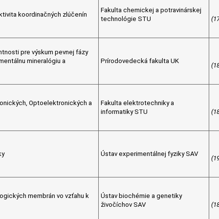
Fakulta chemickej a potravinárskej
aktivita koordinačných zlúčenín
technológie STU
(1
tnosti pre výskum pevnej fázy
mentálnu mineralógiu a
Prírodovedecká fakulta UK
(1
onických, Optoelektronických a
Fakulta elektrotechniky a
informatiky STU
(1
ky
Ústav experimentálnej fyziky SAV
(1
logických membrán vo vzťahu k
Ústav biochémie a genetiky
živočíchov SAV
(1