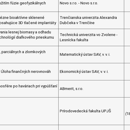
žitím fúzie geofyzikálnych
Novo s.r.o. - Novo s.r.o.
rézne bioaktívne sklenené
Trenčianska univerzita Alexandra
obsahujúce 3D tlačené implantáty
Dubčeka v Trenčíne
ania lesnej biomasy a odhadu
Technická univerzita vo Zvolene -
chnológií diaľkového prieskumu
Lesnícka fakulta
h, parciálnych a zlomkových
Matematický ústav SAV, v. v. i.
: Úloha finančných nerovnováh
Ekonomický ústav SAV, v. v. i.
sfére po haváriach pri vypúšťaní
ABmerit, s.r.o.
Prírodovedecká fakulta UPJŠ
(1