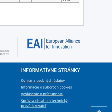
INFORMATÍVNE STRÁNKY
Ochrana osobných údajov
Informácie o súboroch cookies
Vyhlásenie o prístupnosti
Správca obsahu a technický
prevádzkovateľ