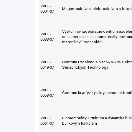
VVCE-
Magnetoaktivita, elektroaktivita a foto
0004-07
Výskumno-vzdelávacie centrum excelen
VVCE-
so zameraním na nanomateriály, environ
0033-07
materiálovú technológiu
VVCE-
Centrum Excelencie Nano-/Mikro-elektr
0049-07
Senzorických Technológií
VVCE-
Centrum kryofyziky a kryonanoelektroni
0058-07
VVCE-
Biomembrány: Štruktúra a dynamika bio
0064-07
bunkovým funkciám