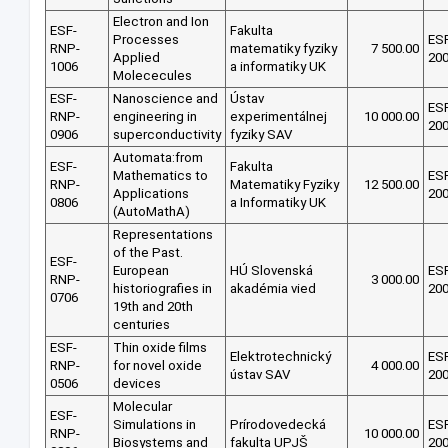
Electron and Ion
ESF-
Fakulta
Processes
ES
RNP-
matematiky fyziky
7 500.00
Applied
20
1006
a informatiky UK
Molececules
ESF-
Nanoscience and
Ústav
ES
RNP-
engineering in
experimentálnej
10 000.00
20
0906
superconductivity
fyziky SAV
Automata:from
ESF-
Fakulta
Mathematics to
ES
RNP-
Matematiky Fyziky
12 500.00
Applications
20
0806
a Informatiky UK
(AutoMathA)
Representations
of the Past.
ESF-
European
HÚ Slovenská
ES
RNP-
3 000.00
historiografies in
akadémia vied
20
0706
19th and 20th
centuries
ESF-
Thin oxide films
Elektrotechnický
ES
RNP-
for novel oxide
4 000.00
ústav SAV
20
0506
devices
Molecular
ESF-
Simulations in
Prírodovedecká
ES
RNP-
10 000.00
Biosystems and
fakulta UPJŠ
20