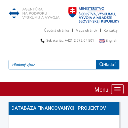
|
|
Úvodná stránka
Mapa stránok
Kontakty
Sekretariát: +421 2 572 04 501
English
Hľadať
Menu
Zobra
navig
DATABÁZA FINANCOVANÝCH PROJEKTOV