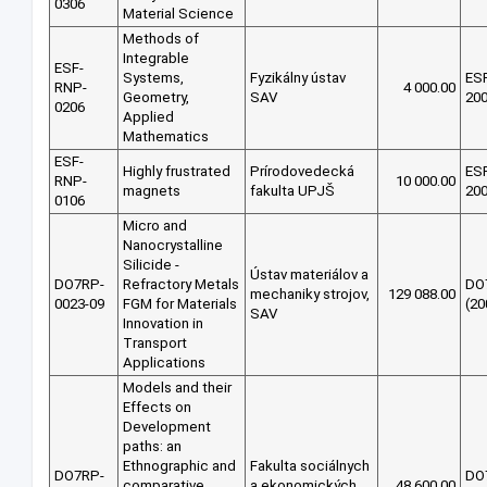
0306
Material Science
Methods of
Integrable
ESF-
Systems,
Fyzikálny ústav
ES
RNP-
4 000.00
Geometry,
SAV
20
0206
Applied
Mathematics
ESF-
Highly frustrated
Prírodovedecká
ES
RNP-
10 000.00
magnets
fakulta UPJŠ
20
0106
Micro and
Nanocrystalline
Silicide -
Ústav materiálov a
DO7RP-
Refractory Metals
DO
mechaniky strojov,
129 088.00
0023-09
FGM for Materials
(20
SAV
Innovation in
Transport
Applications
Models and their
Effects on
Development
paths: an
Ethnographic and
Fakulta sociálnych
DO7RP-
DO
comparative
a ekonomických
48 600.00