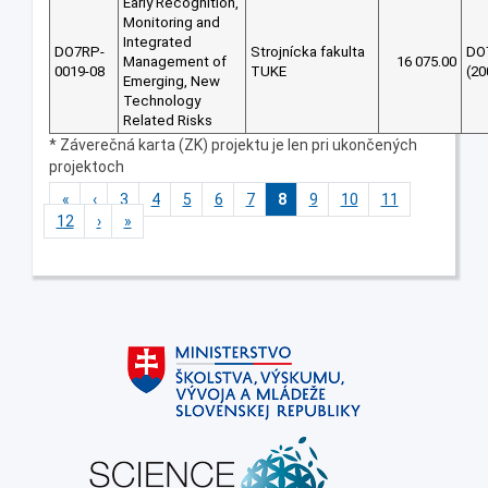
Early Recognition,
Monitoring and
Integrated
DO7RP-
Strojnícka fakulta
DO
Management of
16 075.00
0019-08
TUKE
(20
Emerging, New
Technology
Related Risks
* Záverečná karta (ZK) projektu je len pri ukončených
projektoch
«
‹
3
4
5
6
7
8
9
10
11
12
›
»