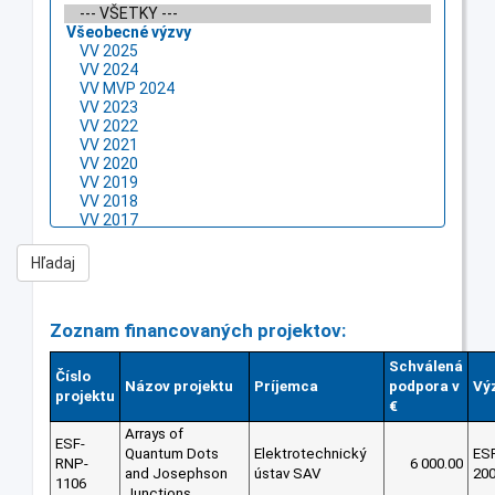
Zoznam financovaných projektov:
Schválená
Číslo
Názov projektu
Príjemca
podpora v
Vý
projektu
€
Arrays of
ESF-
Quantum Dots
Elektrotechnický
ES
RNP-
6 000.00
and Josephson
ústav SAV
20
1106
Junctions