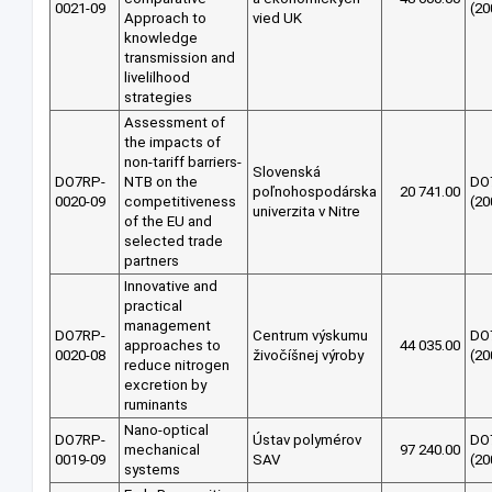
0021-09
(20
Approach to
vied UK
knowledge
transmission and
livelilhood
strategies
Assessment of
the impacts of
non-tariff barriers-
Slovenská
DO7RP-
NTB on the
DO
poľnohospodárska
20 741.00
0020-09
competitiveness
(20
univerzita v Nitre
of the EU and
selected trade
partners
Innovative and
practical
management
DO7RP-
Centrum výskumu
DO
approaches to
44 035.00
0020-08
živočíšnej výroby
(20
reduce nitrogen
excretion by
ruminants
Nano-optical
DO7RP-
Ústav polymérov
DO
mechanical
97 240.00
0019-09
SAV
(20
systems