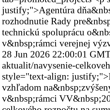
justify;">Agentúra dňa&nb
rozhodnutie Rady pre&nbs
technickú spoluprácu o&nb
v&nbsp;rámci verejnej vý
28 Jun 2026 22:00:01 GM
aktualit/navysenie-celkov
style="text-align: justify
vzhľadom na&nbsp;zvýšený 
v&nbsp;rámci VV&nbsp;202
celkového rozpočtu na su