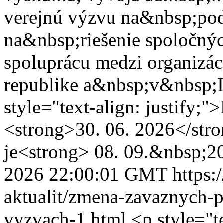
verejnú výzvu na&nbsp;pod
na&nbsp;riešenie spoločný
spoluprácu medzi organizá
republike a&nbsp;v&nbsp;I
style="text-align: justify;
<strong>30. 06. 2026</str
je<strong> 08. 09.&nbsp;2
2026 22:00:01 GMT
https:
aktualit/zmena-zavaznych-
vyzvach-1.html
<p style="t