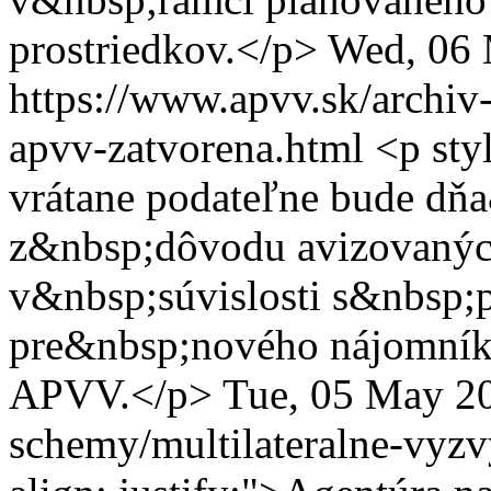
prostriedkov.</p>
Wed, 06
https://www.apvv.sk/archiv
apvv-zatvorena.html
<p sty
vrátane podateľne bude dň
z&nbsp;dôvodu avizovanýc
v&nbsp;súvislosti s&nbsp;p
pre&nbsp;nového nájomník
APVV.</p>
Tue, 05 May 2
schemy/multilateralne-vyzv