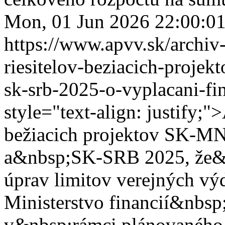
Mon, 01 Jun 2026 22:00:
https://www.apvv.sk/archiv-
riesitelov-beziacich-proje
sk-srb-2025-o-vyplacani-fi
style="text-align: justify;"
bežiacich projektov SK-M
a&nbsp;SK-SRB 2025, že&
úprav limitov verejných v
Ministerstvo financií&nbs
v&nbsp;rámci plánovaného 