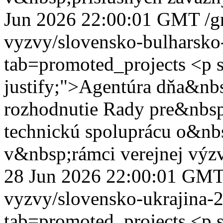
Jun 2026 22:00:01 GMT
/g
vyzvy/slovensko-bulharsko
tab=promoted_projects
<p s
justify;">Agentúra dňa&nb
rozhodnutie Rady pre&nbs
technickú spoluprácu o&nb
v&nbsp;rámci verejnej vý
28 Jun 2026 22:00:01 GM
vyzvy/slovensko-ukrajina-
tab=promoted_projects
<p s