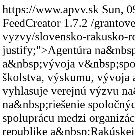
https://www.apvv.sk
Sun, 
FeedCreator 1.7.2
/grantov
vyzvy/slovensko-rakusko-
justify;">Agentúra na&nb
a&nbsp;vývoja v&nbsp;spo
školstva, výskumu, vývoj
vyhlasuje verejnú výzvu na
na&nbsp;riešenie spoločný
spoluprácu medzi organizá
republike a&nbsp;Rakúskej 