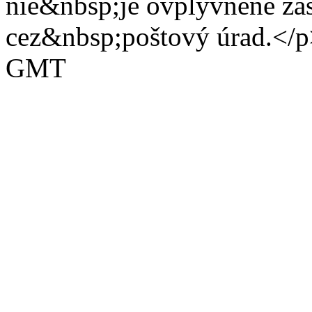
nie&nbsp;je ovplyvnené zas
cez&nbsp;poštový úrad.</
GMT