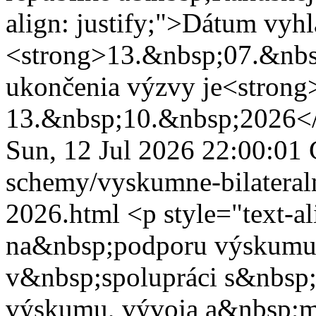
align: justify;">Dátum vyhl
<strong>13.&nbsp;07.&nbs
ukončenia výzvy je<strong
13.&nbsp;10.&nbsp;2026</
Sun, 12 Jul 2026 22:00:0
schemy/vyskumne-bilateraln
2026.html
<p style="text-a
na&nbsp;podporu výskumu
v&nbsp;spolupráci s&nbsp;
výskumu, vývoja a&nbsp;m