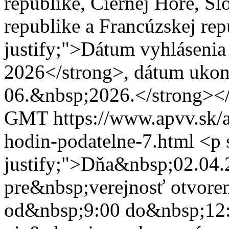
republike, Čiernej Hore, Sl
republike a Francúzskej rep
justify;">Dátum vyhlásenia
2026</strong>, dátum ukon
06.&nbsp;2026.</strong><
GMT
https://www.apvv.sk/a
hodin-podatelne-7.html
<p 
justify;">Dňa&nbsp;02.04.
pre&nbsp;verejnosť otvore
od&nbsp;9:00 do&nbsp;12