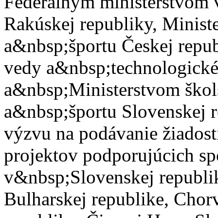
Federálnym ministerstvom 
Rakúskej republiky, Minist
a&nbsp;športu Českej repub
vedy a&nbsp;technologické
a&nbsp;Ministerstvom škol
a&nbsp;športu Slovenskej r
výzvu na podávanie žiadost
projektov podporujúcich sp
v&nbsp;Slovenskej republik
Bulharskej republike, Chorv