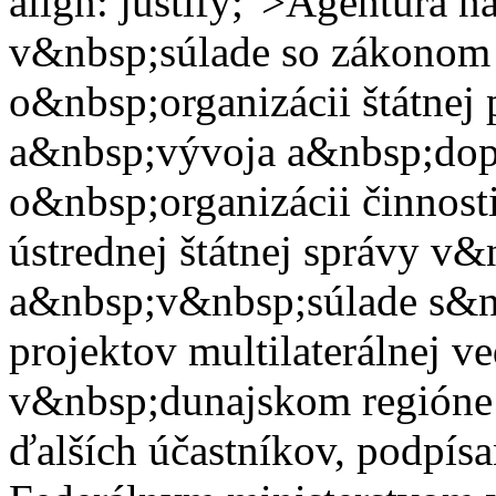
align: justify;">Agentúra 
v&nbsp;súlade so zákonom 
o&nbsp;organizácii štátne
a&nbsp;vývoja a&nbsp;dopl
o&nbsp;organizácii činnost
ústrednej štátnej správy v
a&nbsp;v&nbsp;súlade s&n
projektov multilaterálnej v
v&nbsp;dunajskom regióne
ďalších účastníkov, podpí