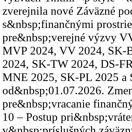
zverejnila nové Záväzné p
s&nbsp;finančnými prostrie
pre&nbsp;verejné výzvy 
MVP 2024, VV 2024, SK-
2024, SK-TW 2024, DS-FR
MNE 2025, SK-PL 2025 a 
od&nbsp;01.07.2026. Zmen
pre&nbsp;vracanie finančn
10 – Postup pri&nbsp;vráte
v&nbsp;príslušných záväz