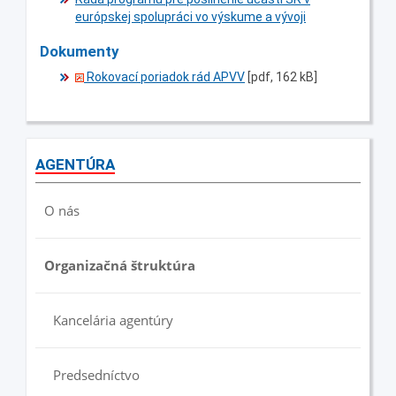
európskej spolupráci vo výskume a vývoji
Dokumenty
Rokovací poriadok rád APVV
[pdf, 162 kB]
AGENTÚRA
O nás
Organizačná štruktúra
Kancelária agentúry
Predsedníctvo