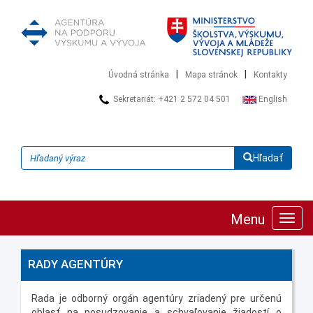
|
|
Úvodná stránka
Mapa stránok
Kontakty
Sekretariát: +421 2 572 04 501
English
Hľadať
Menu
Zobra
navig
RADY AGENTÚRY
Rada je odborný orgán agentúry zriadený pre určenú
oblasť na posudzovanie a schvaľovanie žiadostí o