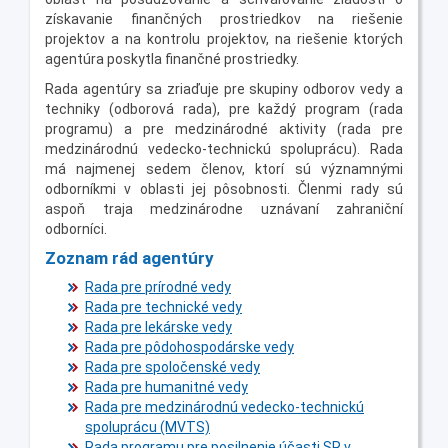
získavanie finančných prostriedkov na riešenie
projektov a na kontrolu projektov, na riešenie ktorých
agentúra poskytla finančné prostriedky.
Rada agentúry sa zriaďuje pre skupiny odborov vedy a
techniky (odborová rada), pre každý program (rada
programu) a pre medzinárodné aktivity (rada pre
medzinárodnú vedecko-technickú spoluprácu). Rada
má najmenej sedem členov, ktorí sú významnými
odborníkmi v oblasti jej pôsobnosti. Členmi rady sú
aspoň traja medzinárodne uznávaní zahraniční
odborníci.
Zoznam rád agentúry
Rada pre prírodné vedy
Rada pre technické vedy
Rada pre lekárske vedy
Rada pre pôdohospodárske vedy
Rada pre spoločenské vedy
Rada pre humanitné vedy
Rada pre medzinárodnú vedecko-technickú
spoluprácu (MVTS)
Rada programu pre posilnenie účasti SR v