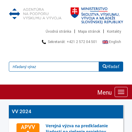
|
|
Úvodná stránka
Mapa stránok
Kontakty
Sekretariát: +421 2 572 04 501
English
Hľadať
Menu
Zobra
navig
VV 2024
Verejná výzva na predkladanie
žiadostí na riešenie projektov