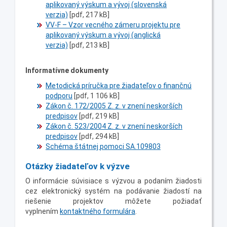
aplikovaný výskum a vývoj (slovenská
verzia)
[pdf, 217 kB]
VV-F – Vzor vecného zámeru projektu pre
aplikovaný výskum a vývoj (anglická
verzia)
[pdf, 213 kB]
Informatívne dokumenty
Metodická príručka pre žiadateľov o finančnú
podporu
[pdf, 1 106 kB]
Zákon č. 172/2005 Z. z. v znení neskorších
predpisov
[pdf, 219 kB]
Zákon č. 523/2004 Z. z. v znení neskorších
predpisov
[pdf, 294 kB]
Schéma štátnej pomoci SA.109803
Otázky žiadateľov k výzve
O informácie súvisiace s výzvou a podaním žiadosti
cez elektronický systém na podávanie žiadostí na
riešenie projektov môžete požiadať
vyplnením
kontaktného formulára
.