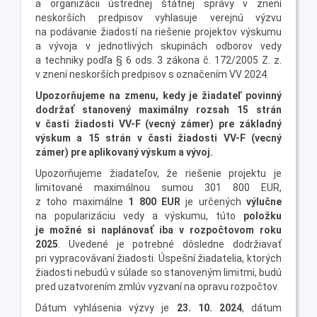
a organizácii ústrednej štátnej správy v znení
neskorších predpisov vyhlasuje verejnú výzvu
na podávanie žiadostí na riešenie projektov výskumu
a vývoja v jednotlivých skupinách odborov vedy
a techniky podľa § 6 ods. 3 zákona č. 172/2005 Z. z.
v znení neskorších predpisov s označením VV 2024.
Upozorňujeme na zmenu, kedy je žiadateľ povinný
dodržať stanovený maximálny rozsah 15 strán
v časti žiadosti VV-F (vecný zámer) pre základný
výskum a 15 strán v časti žiadosti VV-F (vecný
zámer) pre aplikovaný výskum a vývoj.
Upozorňujeme žiadateľov, že riešenie projektu je
limitované maximálnou sumou 301 800 EUR,
z toho maximálne
1 800 EUR
je určených
výlučne
na popularizáciu vedy a výskumu, túto
položku
je možné si naplánovať iba v rozpočtovom roku
2025
. Uvedené je potrebné dôsledne dodržiavať
pri vypracovávaní žiadosti. Úspešní žiadatelia, ktorých
žiadosti nebudú v súlade so stanoveným limitmi, budú
pred uzatvorením zmlúv vyzvaní na opravu rozpočtov.
Dátum vyhlásenia výzvy je
23. 10. 2024
, dátum