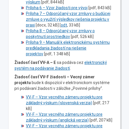
výskum
[pdf, 844 kB]
Príloha 6 – Vzor žiadosti pre vývoj
[pdf, 843 kB]
Príloha 7 – Odporúčaný vzor zmluvy o budúcej
zmluve o využití výsledkov riešenia projektu v
praxi
[docx, 32 kB] [
odt
, 33 kB]
Príloha 8 – Odporúčaný vzor zmluvy o
poskytnutí prostriedkov
[pdf, 526 kB]
Príloha 9 – Manuál k elektronickému systému
predkladania žiadostí na riešenie
projektov
[pdf, 1 348 kB]
Žiadosť časť VV-A – E
sa podáva cez
elektronický
systém na podávanie žiadostí
.
Žiadosť časť VV-F
žiadosti – Vecný zámer
projektu
bude k dispozícií v elektronickom systéme
pri podávaní žiadosti v záložke „Povinné prílohy“.
VV-F – Vzor vecného zámeru projektu pre
základný výskum (slovenská verzia)
[pdf, 217
kB]
VV-F – Vzor vecného zámeru projektu pre
základný výskum (anglická verzia)
[pdf, 207 kB]
VV-F – Vzor vecného zámeru projektu pre