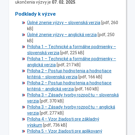
ukončenia výzvy je
07. 02. 2025
.
Podklady k výzve
Úplné znenie výzvy – slovenská verzia
[pdf, 260
kB]
Úplné znenie výzvy – anglická verzia
[pdf, 250
kB]
Príloha 1 – Technické a formálne podmienky –
slovenská verzia
[pdf, 225 kB]
Príloha 1 – Technické a formálne podmienky –
anglická verzia
[pdf, 217 kB]
Príloha 2 – Postup hodnotenia a hodnotiace
kritériá – slovenská verzia
[pdf, 166 kB]
Príloha 2 – Postup hodnotenia a hodnotiace
kritériá – anglická verzia
[pdf, 160 kB]
Príloha 3 – Zásady tvorby rozpočtu – slovenská
verzia
[pdf, 370 kB]
Príloha 3 – Zásady tvorby rozpočtu – anglická
verzia
[pdf, 277 kB]
Príloha 4 – Vzor žiadosti pre základný
výskum
[pdf, 736 kB]
Príloha 5 – Vzor žiadosti pre aplikovaný