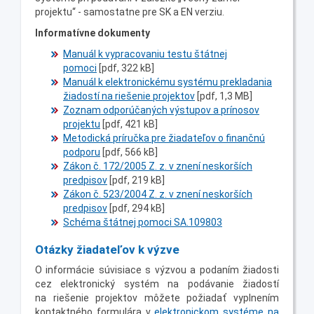
projektu“ - samostatne pre SK a EN verziu.
Informatívne dokumenty
Manuál k vypracovaniu testu štátnej
pomoci
[pdf, 322 kB]
Manuál k elektronickému systému prekladania
žiadostí na riešenie projektov
[pdf, 1,3 MB]
Zoznam odporúčaných výstupov a prínosov
projektu
[pdf, 421 kB]
Metodická príručka pre žiadateľov o finančnú
podporu
[pdf, 566 kB]
Zákon č. 172/2005 Z. z. v znení neskorších
predpisov
[pdf, 219 kB]
Zákon č. 523/2004 Z. z. v znení neskorších
predpisov
[pdf, 294 kB]
Schéma štátnej pomoci SA.109803
Otázky žiadateľov k výzve
O informácie súvisiace s výzvou a podaním žiadosti
cez elektronický systém na podávanie žiadostí
na riešenie projektov môžete požiadať vyplnením
kontaktného formulára v
elektronickom systéme na