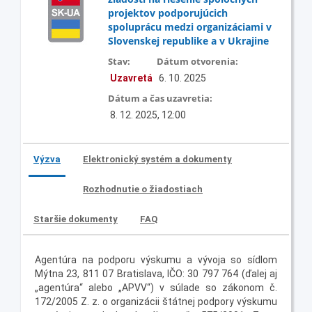
projektov podporujúcich
spoluprácu medzi organizáciami v
Slovenskej republike a v Ukrajine
Stav:
Dátum otvorenia:
Uzavretá
6. 10. 2025
Dátum a čas uzavretia:
8. 12. 2025, 12:00
Výzva
Elektronický systém a dokumenty
Rozhodnutie o žiadostiach
Staršie dokumenty
FAQ
Agentúra na podporu výskumu a vývoja so sídlom
Mýtna 23, 811 07 Bratislava, IČO: 30 797 764 (ďalej aj
„agentúra“ alebo „APVV“) v súlade so zákonom č.
172/2005 Z. z. o organizácii štátnej podpory výskumu