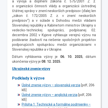
a vývoja a doplnení zákona č. 575/2001 Z. z.
o organizácii činnosti vlády a organizácii ústrednej
štátnej správy v znení neskorších predpisov (ďalej len
„zákon č. 172/2005 Z. z. v znení neskorších
predpisov“) a v súlade s Dohodou medzi vládami
Slovenskej republiky a Kabinetom ministrov Ukrajiny o
vedecko-technickej spolupráci, podpísanej 02.
decembra 2002 v Kyjeve vyhlasuje verejnú výzvu na
podávanie žiadostí na riešenie spoločných projektov
podporujúcich spoluprácu medzi organizáciami v
Slovenskej republike a v Ukrajine.
Dátum vyhlásenia výzvy je
06. 10. 2025
, dátum
ukončenia výzvy je
08. 12. 2025
.
Ukrajinské znenie výzvy
Podklady k výzve
Úplné znenie výzvy – slovenská verzia
[pdf, 206
kB]
Úplné znenie výzvy – anglická verzia
[pdf, 206
kB]
Príloha 1: Technické a formálne podmienky –