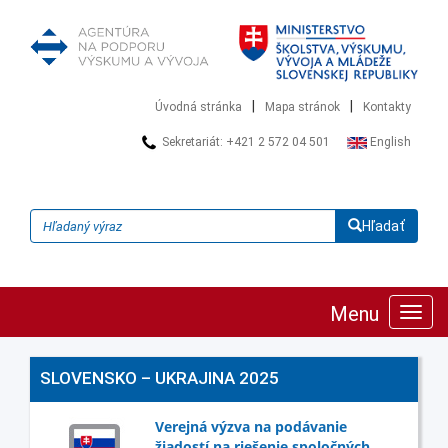
|
|
Úvodná stránka
Mapa stránok
Kontakty
Sekretariát: +421 2 572 04 501
English
Hľadať
Menu
Zobra
navig
SLOVENSKO – UKRAJINA 2025
Verejná výzva na podávanie
žiadostí na riešenie spoločných