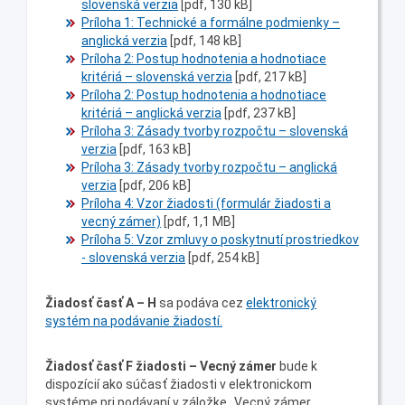
slovenská verzia
[pdf, 130 kB]
Príloha 1: Technické a formálne podmienky –
anglická verzia
[pdf, 148 kB]
Príloha 2: Postup hodnotenia a hodnotiace
kritériá – slovenská verzia
[pdf, 217 kB]
Príloha 2: Postup hodnotenia a hodnotiace
kritériá – anglická verzia
[pdf, 237 kB]
Príloha 3: Zásady tvorby rozpočtu – slovenská
verzia
[pdf, 163 kB]
Príloha 3: Zásady tvorby rozpočtu – anglická
verzia
[pdf, 206 kB]
Príloha 4: Vzor žiadosti (formulár žiadosti a
vecný zámer)
[pdf, 1,1 MB]
Príloha 5: Vzor zmluvy o poskytnutí prostriedkov
- slovenská verzia
[pdf, 254 kB]
Žiadosť časť A – H
sa podáva cez
elektronický
systém na podávanie žiadostí.
Žiadosť časť F žiadosti – Vecný zámer
bude k
dispozícií ako súčasť žiadosti v elektronickom
systéme pri podávaní v záložke „Vecný zámer