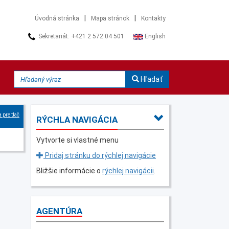
|
|
Úvodná stránka
Mapa stránok
Kontakty
Sekretariát: +421 2 572 04 501
English
Hľadať
 pre tlač
RÝCHLA NAVIGÁCIA
Vytvorte si vlastné menu
Pridaj stránku do rýchlej navigácie
Bližšie informácie o
rýchlej navigácii
.
AGENTÚRA