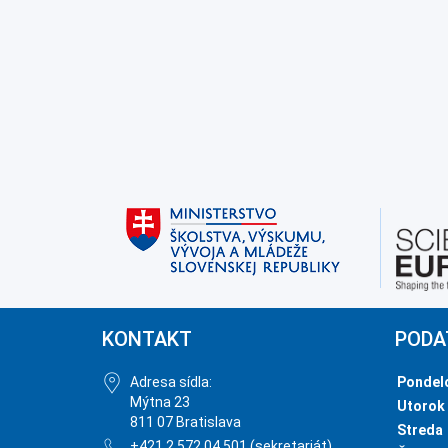
KONTAKT
PODA
Adresa sídla:
Pondel
Mýtna 23
Utorok
811 07 Bratislava
Streda
+421 2 572 04 501 (sekretariát)