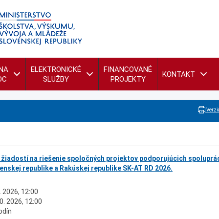
NA
ELEKTRONICKÉ
FINANCOVANÉ
KONTAKT
OC
SLUŽBY
PROJEKTY
Verzia
 žiadostí na riešenie spoločných projektov podporujúcich spoluprá
enskej republike a Rakúskej republike SK-AT RD 2026.
. 2026, 12:00
0. 2026, 12:00
odín