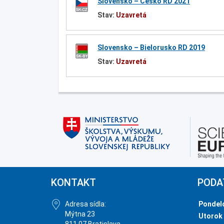
Slovensko – Česko RD 2021
Stav:
Uzavretá
Slovensko – Bielorusko RD 2019
Stav:
Uzavretá
KONTAKT
PODA
Adresa sídla:
Pondel
Mýtna 23
Utorok