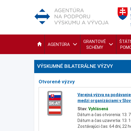
GRANTOVÉ
ŠTÁT
AGENTÚRA
SCHÉMY
POM
VÝSKUMNÉ BILATERÁLNE VÝZVY
Otvorené výzvy
Verejná výzva na podávanie
medzi organizáciami v Slov
Stav:
Vyhlásená
Dátum a čas otvorenia: 13. 7
Dátum a čas uzavretia: 13. 1
Zostávajúci čas: 64 dní, 22 h