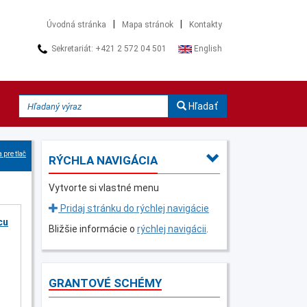
|
|
Úvodná stránka
Mapa stránok
Kontakty
Sekretariát: +421 2 572 04 501
English
Hľadať
 pre tlač
RÝCHLA NAVIGÁCIA
Vytvorte si vlastné menu
Pridaj stránku do rýchlej navigácie
cu
Bližšie informácie o
rýchlej navigácii
.
GRANTOVÉ SCHÉMY