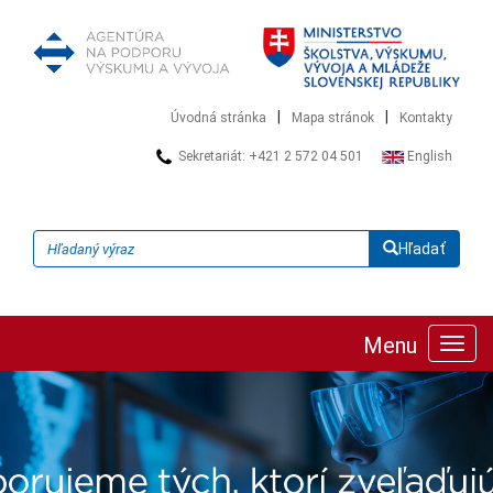
|
|
Úvodná stránka
Mapa stránok
Kontakty
Sekretariát: +421 2 572 04 501
English
Hľadať
Menu
Zobra
navig