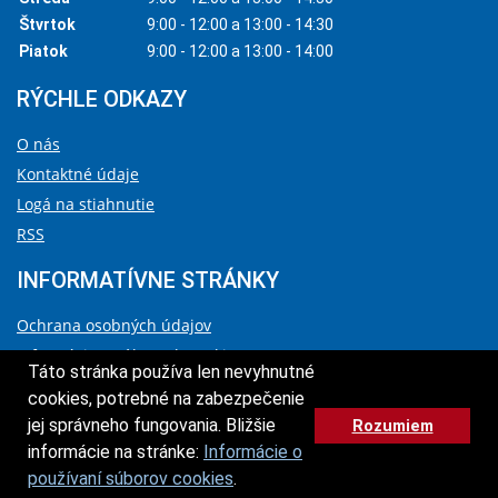
Štvrtok
9:00 - 12:00 a 13:00 - 14:30
Piatok
9:00 - 12:00 a 13:00 - 14:00
RÝCHLE ODKAZY
O nás
Kontaktné údaje
Logá na stiahnutie
RSS
INFORMATÍVNE STRÁNKY
Ochrana osobných údajov
Informácie o súboroch cookies
Táto stránka používa len nevyhnutné
Vyhlásenie o prístupnosti
cookies, potrebné na zabezpečenie
Správca obsahu a technický prevádzkovateľ
jej správneho fungovania. Bližšie
Rozumiem
HORE
informácie na stránke:
Informácie o
© 2026 Agentúra na podporu výskumu a vývoja
používaní súborov cookies
.