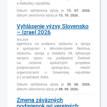
a Rakúskej republike.
Dátum vyhlásenia výzvy je
13. 07. 2026
,
dátum ukončenia výzvy je
13. 10. 2026
.
Vyhlásenie výzvy Slovensko
– Izrael 2026
30.6.2026
Agentúra na podporu výskumu a vývoja
v spolupráci s Ministerstvom školstva,
výskumu, vývoja a mládeže SR vyhlasuje
verejnú výzvu na podávanie žiadostí
na riešenie spoločných projektov
podporujúcich spoluprácu medzi
organizáciami v Slovenskej republike
a v Izraelskom štáte.
Dátum vyhlásenia výzvy je
30. 06. 2026
,
dátum ukončenia výzvy je
08. 09. 2026.
Zmena záväzných
podmienok pri verejných