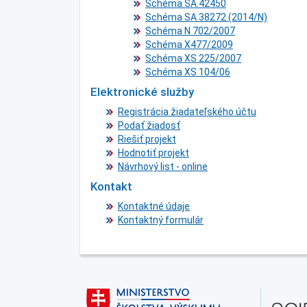
Schéma SA.42450
Schéma SA.38272 (2014/N)
Schéma N 702/2007
Schéma X477/2009
Schéma XS 225/2007
Schéma XS 104/06
Elektronické služby
Registrácia žiadateľského účtu
Podať žiadosť
Riešiť projekt
Hodnotiť projekt
Návrhový list - online
Kontakt
Kontaktné údaje
Kontaktný formulár