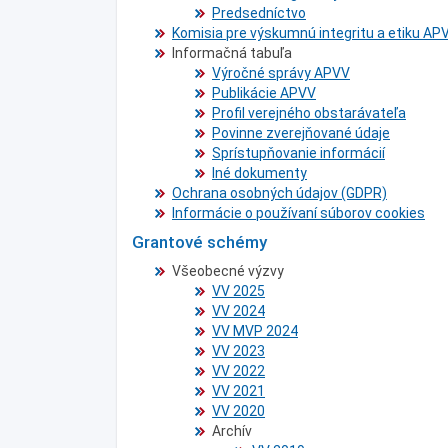
Predsedníctvo
Komisia pre výskumnú integritu a etiku AP
Informačná tabuľa
Výročné správy APVV
Publikácie APVV
Profil verejného obstarávateľa
Povinne zverejňované údaje
Sprístupňovanie informácií
Iné dokumenty
Ochrana osobných údajov (GDPR)
Informácie o používaní súborov cookies
Grantové schémy
Všeobecné výzvy
VV 2025
VV 2024
VV MVP 2024
VV 2023
VV 2022
VV 2021
VV 2020
Archív