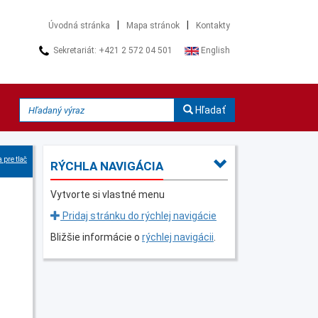
|
|
Úvodná stránka
Mapa stránok
Kontakty
Sekretariát: +421 2 572 04 501
English
Hľadať
 pre tlač
RÝCHLA NAVIGÁCIA
Vytvorte si vlastné menu
Pridaj stránku do rýchlej navigácie
Bližšie informácie o
rýchlej navigácii
.