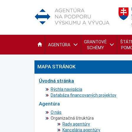
GRANTOVÉ
ŠTÁT
AGENTÚRA
SCHÉMY
POM
MAPA STRÁNOK
Úvodná stránka
Rýchla navigácia
Databáza financovaných projektov
Agentúra
O nás
Organizačná štruktúra
Rady agentúry
Kancelária agentúry