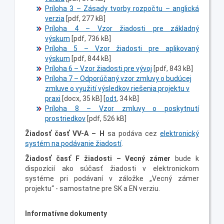
Príloha 3 – Zásady tvorby rozpočtu – anglická
verzia
[pdf, 277 kB]
Príloha 4 – Vzor žiadosti pre základný
výskum
[pdf, 736 kB]
Príloha 5 – Vzor žiadosti pre aplikovaný
výskum
[pdf, 844 kB]
Príloha 6 – Vzor žiadosti pre vývoj
[pdf, 843 kB]
Príloha 7 – Odporúčaný vzor zmluvy o budúcej
zmluve o využití výsledkov riešenia projektu v
praxi
[docx, 35 kB] [
odt
, 34 kB]
Príloha 8 – Vzor zmluvy o poskytnutí
prostriedkov
[pdf, 526 kB]
Žiadosť časť VV-A – H
sa podáva cez
elektronický
systém na podávanie žiadostí
.
Žiadosť časť F žiadosti – Vecný zámer
bude k
dispozícií ako súčasť žiadosti v elektronickom
systéme pri podávaní v záložke „Vecný zámer
projektu“ - samostatne pre SK a EN verziu.
Informatívne dokumenty