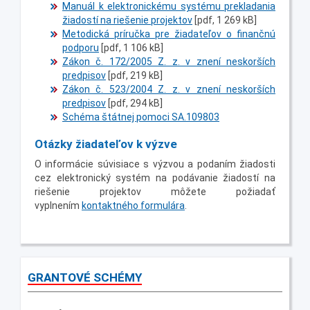
Manuál k elektronickému systému prekladania
žiadostí na riešenie projektov
[pdf, 1 269 kB]
Metodická príručka pre žiadateľov o finančnú
podporu
[pdf, 1 106 kB]
Zákon č. 172/2005 Z. z. v znení neskorších
predpisov
[pdf, 219 kB]
Zákon č. 523/2004 Z. z. v znení neskorších
predpisov
[pdf, 294 kB]
Schéma štátnej pomoci SA.109803
Otázky žiadateľov k výzve
O informácie súvisiace s výzvou a podaním žiadosti
cez elektronický systém na podávanie žiadostí na
riešenie projektov môžete požiadať
vyplnením
kontaktného formulára
.
GRANTOVÉ SCHÉMY