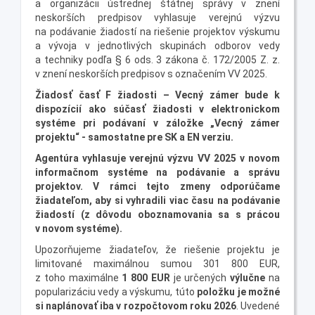
a organizácii ústrednej štátnej správy v znení
neskorších predpisov vyhlasuje verejnú výzvu
na podávanie žiadostí na riešenie projektov výskumu
a vývoja v jednotlivých skupinách odborov vedy
a techniky podľa § 6 ods. 3 zákona č. 172/2005 Z. z.
v znení neskorších predpisov s označením VV 2025.
Žiadosť časť F žiadosti – Vecný zámer bude k
dispozícií ako súčasť žiadosti v elektronickom
systéme pri podávaní v záložke „Vecný zámer
projektu“ - samostatne pre SK a EN verziu.
Agentúra vyhlasuje verejnú výzvu VV 2025 v novom
informačnom systéme na podávanie a správu
projektov. V rámci tejto zmeny odporúčame
žiadateľom, aby si vyhradili viac času na podávanie
žiadostí (z dôvodu oboznamovania sa s prácou
v novom systéme).
Upozorňujeme žiadateľov, že riešenie projektu je
limitované maximálnou sumou 301 800 EUR,
z toho maximálne
1 800 EUR
je určených
výlučne
na
popularizáciu vedy a výskumu, túto
položku je možné
si naplánovať iba v rozpočtovom roku 2026
. Uvedené