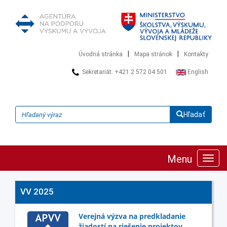
|
|
Úvodná stránka
Mapa stránok
Kontakty
Sekretariát: +421 2 572 04 501
English
Hľadať
Menu
Zobra
navig
VV 2025
Verejná výzva na predkladanie
žiadostí na riešenie projektov