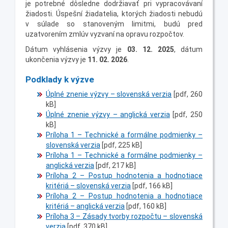
je potrebné dôsledne dodržiavať pri vypracovávaní
žiadosti. Úspešní žiadatelia, ktorých žiadosti nebudú
v súlade so stanoveným limitmi, budú pred
uzatvorením zmlúv vyzvaní na opravu rozpočtov.
Dátum vyhlásenia výzvy je
03. 12. 2025
, dátum
ukončenia výzvy je
11. 02. 2026
.
Podklady k výzve
Úplné znenie výzvy – slovenská verzia
[pdf, 260
kB]
Úplné znenie výzvy – anglická verzia
[pdf, 250
kB]
Príloha 1 – Technické a formálne podmienky –
slovenská verzia
[pdf, 225 kB]
Príloha 1 – Technické a formálne podmienky –
anglická verzia
[pdf, 217 kB]
Príloha 2 – Postup hodnotenia a hodnotiace
kritériá – slovenská verzia
[pdf, 166 kB]
Príloha 2 – Postup hodnotenia a hodnotiace
kritériá – anglická verzia
[pdf, 160 kB]
Príloha 3 – Zásady tvorby rozpočtu – slovenská
verzia
[pdf, 370 kB]