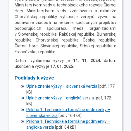
Ministerstvom vedy a technologického rozvoja Čiernej
Hory, Ministerstvom vedy, vzdelávania a mládeže
Chorvátskej republiky vyhlasuje verejnú výzvu na
podávanie žiadostí na riešenie spoločných projektov
podporujúcich spoluprácu medzi organizáciami
v Slovenskej republike, Rakúskej republike, Bulharskej
republike, Chorvátskej republike, Českej republike,
Čiernej Hore, Slovinskej republike, Srbskej republike a
Francúzskej republike.
Dátum vyhlásenia výzvy je
11. 11. 2024
, dátum
ukončenia výzvy je
17. 01. 2025
.
Podklady k výzve
Úplné znenie výzvy – slovenská verzia
[pdf, 177
kB]
Úplné znenie výzvy – anglická verzia
[pdf, 172
kB]
Príloha 1: Technické a formálne podmienky –
slovenská verzia
[pdf, 164 kB]
Príloha 1: Technické a formálne podmienky –
anglická verzia
[pdf, 64 kB]