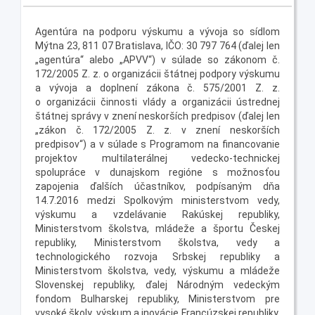
Agentúra na podporu výskumu a vývoja so sídlom
Mýtna 23, 811 07 Bratislava, IČO: 30 797 764 (ďalej len
„agentúra“ alebo „APVV“) v súlade so zákonom č.
172/2005 Z. z. o organizácii štátnej podpory výskumu
a vývoja a doplnení zákona č. 575/2001 Z. z.
o organizácii činnosti vlády a organizácii ústrednej
štátnej správy v znení neskorších predpisov (ďalej len
„zákon č. 172/2005 Z. z. v znení neskorších
predpisov“) a v súlade s Programom na financovanie
projektov multilaterálnej vedecko-technickej
spolupráce v dunajskom regióne s možnosťou
zapojenia ďalších účastníkov, podpísaným dňa
14.7.2016 medzi Spolkovým ministerstvom vedy,
výskumu a vzdelávanie Rakúskej republiky,
Ministerstvom školstva, mládeže a športu Českej
republiky, Ministerstvom školstva, vedy a
technologického rozvoja Srbskej republiky a
Ministerstvom školstva, vedy, výskumu a mládeže
Slovenskej republiky, ďalej Národným vedeckým
fondom Bulharskej republiky, Ministerstvom pre
vysoké školy, výskum a inovácie Francúzskej republiky,