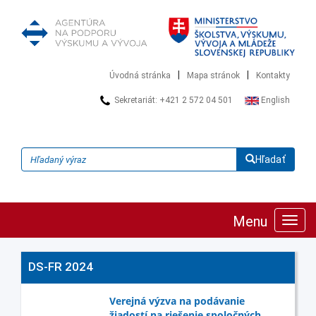
|
|
Úvodná stránka
Mapa stránok
Kontakty
Sekretariát: +421 2 572 04 501
English
Hľadať
Menu
Zobra
navig
DS-FR 2024
Verejná výzva na podávanie
žiadostí na riešenie spoločných