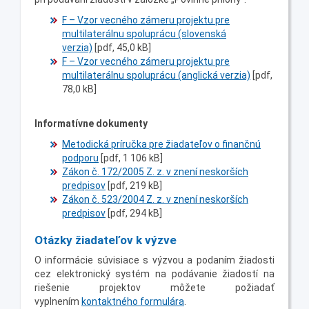
F – Vzor vecného zámeru projektu pre
multilaterálnu spoluprácu (slovenská
verzia)
[pdf, 45,0 kB]
F – Vzor vecného zámeru projektu pre
multilaterálnu spoluprácu (anglická verzia)
[pdf,
78,0 kB]
Informatívne dokumenty
Metodická príručka pre žiadateľov o finančnú
podporu
[pdf, 1 106 kB]
Zákon č. 172/2005 Z. z. v znení neskorších
predpisov
[pdf, 219 kB]
Zákon č. 523/2004 Z. z. v znení neskorších
predpisov
[pdf, 294 kB]
Otázky žiadateľov k výzve
O informácie súvisiace s výzvou a podaním žiadosti
cez elektronický systém na podávanie žiadostí na
riešenie projektov môžete požiadať
vyplnením
kontaktného formulára
.