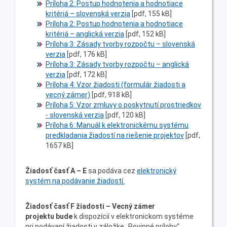
Príloha 2: Postup hodnotenia a hodnotiace
kritériá – slovenská verzia
[pdf, 155 kB]
Príloha 2: Postup hodnotenia a hodnotiace
kritériá – anglická verzia
[pdf, 152 kB]
Príloha 3: Zásady tvorby rozpočtu – slovenská
verzia
[pdf, 176 kB]
Príloha 3: Zásady tvorby rozpočtu – anglická
verzia
[pdf, 172 kB]
Príloha 4: Vzor žiadosti (formulár žiadosti a
vecný zámer)
[pdf, 918 kB]
Príloha 5: Vzor zmluvy o poskytnutí prostriedkov
- slovenská verzia
[pdf, 120 kB]
Príloha 6: Manuál k elektronickému systému
predkladania žiadostí na riešenie projektov
[pdf,
1657 kB]
Žiadosť časť A – E
sa podáva cez
elektronický
systém na podávanie žiadostí.
Žiadosť časť F
žiadosti – Vecný zámer
projektu
bude
k dispozícií v elektronickom systéme
pri podávaní žiadosti v záložke „Povinné prílohy“.