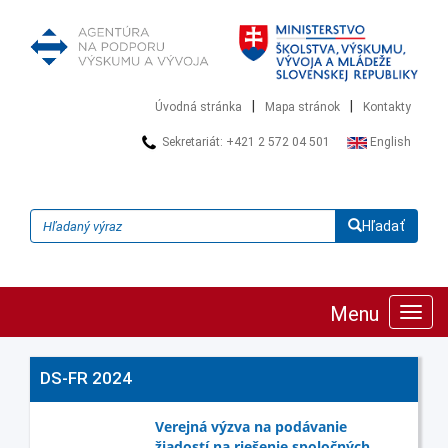
|
|
Úvodná stránka
Mapa stránok
Kontakty
Sekretariát: +421 2 572 04 501
English
Hľadať
Menu
Zobra
navig
DS-FR 2024
Verejná výzva na podávanie
žiadostí na riešenie spoločných