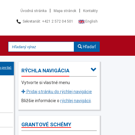
|
|
Úvodná stránka
Mapa stránok
Kontakty
Sekretariát: +421 2 572 04 501
English
Hľadať
 pre tlač
RÝCHLA NAVIGÁCIA
Vytvorte si vlastné menu
Pridaj stránku do rýchlej navigácie
Bližšie informácie o
rýchlej navigácii
.
GRANTOVÉ SCHÉMY