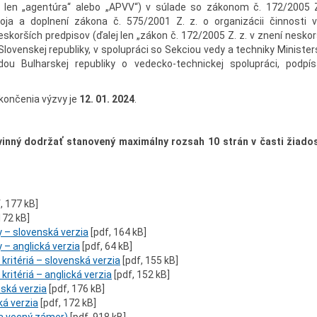
 len „agentúra“ alebo „APVV“) v súlade so zákonom č. 172/2005 Z
oja a doplnení zákona č. 575/2001 Z. z. o organizácii činnosti v
eskorších predpisov (ďalej len „zákon č. 172/2005 Z. z. v znení nesko
lovenskej republiky, v spolupráci so Sekciou vedy a techniky Minister
u Bulharskej republiky o vedecko-technickej spolupráci, podpís
končenia výzvy je
12. 01. 2024
.
inný dodržať stanovený maximálny rozsah 10 strán v časti žiados
, 177 kB]
172 kB]
 – slovenská verzia
[pdf, 164 kB]
 – anglická verzia
[pdf, 64 kB]
kritériá – slovenská verzia
[pdf, 155 kB]
kritériá – anglická verzia
[pdf, 152 kB]
nská verzia
[pdf, 176 kB]
ká verzia
[pdf, 172 kB]