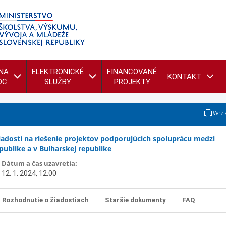
NA
ELEKTRONICKÉ
FINANCOVANÉ
KONTAKT
OC
SLUŽBY
PROJEKTY
Verzia
iadostí na riešenie projektov podporujúcich spoluprácu medzi
publike a v Bulharskej republike
Dátum a čas uzavretia:
12. 1. 2024, 12:00
Rozhodnutie o žiadostiach
Staršie dokumenty
FAQ