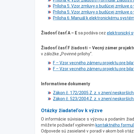
Príloha 4: Vzor žiadosti (formulár žiadost
Príloha 5: Vzor zmluvy o budúcej zmluve o
Príloha 5: Vzor zmluvy o budúcej zmluve o 
Príloha 6: Manuál k elektronickému systém
Žiadosť časť A – E
sa podáva cez
elektronický 
Žiadosť časť F
žiadosti – Vecný zámer projekt
v záložke „Povinné prílohy“.
F – Vzor vecného zámeru projektu pre bila
F – Vzor vecného zámeru projektu pre bila
Informatívne dokumenty
Zákon č. 172/2005 Z. z. v znení neskoršíc
Zákon č. 523/2004 Z. z. v znení neskoršíc
Otázky žiadateľov k výzve
O informácie súvisiace s výzvou a podaním žiad
môžete požiadať vyplnením
kontaktného formul
Odpovede sú zasielané v poradí v akom boli ot