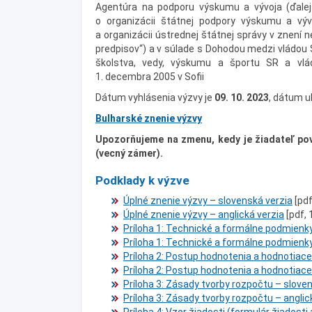
Agentúra na podporu výskumu a vývoja (ďalej
o organizácii štátnej podpory výskumu a výv
a organizácii ústrednej štátnej správy v znení n
predpisov“) a v súlade s Dohodou medzi vládou S
školstva, vedy, výskumu a športu SR a vládo
1. decembra 2005 v Sofii
Dátum vyhlásenia výzvy je
09. 10. 2023
, dátum u
Bulharské znenie výzvy
Upozorňujeme na zmenu, kedy je žiadateľ pov
(vecný zámer).
Podklady k výzve
Úplné znenie výzvy – slovenská verzia
[pdf
Úplné znenie výzvy – anglická verzia
[pdf, 
Príloha 1: Technické a formálne podmienky
Príloha 1: Technické a formálne podmienky
Príloha 2: Postup hodnotenia a hodnotiace 
Príloha 2: Postup hodnotenia a hodnotiace 
Príloha 3: Zásady tvorby rozpočtu – slove
Príloha 3: Zásady tvorby rozpočtu – anglic