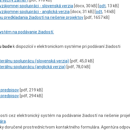
i a vecný zámer)
[pdf, 918 kB]
 vzájomnej spolupráci - slovenská verzia
[
docx
, 30 kB] [
odt
, 13 kB]
vzájomnej spolupráci - anglická verzia
[docx, 31 kB] [
odt
, 14 kB]
u predkladania žiadostí na riešenie projektov
[pdf, 1657 kB]
systém na podávanie žiadostí.
u
bude
k dispozícií v elektronickom systéme pri podávaní žiadosti
terálnu spoluprácu (slovenská verzia)
[pdf, 45,0 kB]
terálnu spoluprácu (anglická verzia)
[pdf, 78,0 kB]
h predpisov
[pdf, 219 kB]
h predpisov
[pdf, 294 kB]
osti cez elektronický systém na podávanie žiadostí na riešenie proje
ára
.
ázky doručené prostredníctvom kontaktného formulára. Agentúra odpo