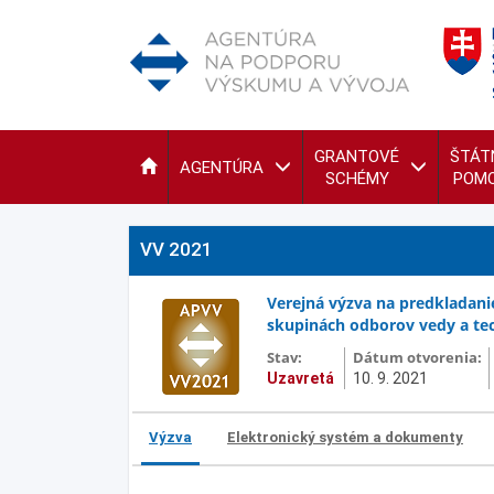
GRANTOVÉ
ŠTÁT
AGENTÚRA
SCHÉMY
POM
VV 2021
Verejná výzva na predkladanie
skupinách odborov vedy a tec
Stav:
Dátum otvorenia:
Uzavretá
10. 9. 2021
Výzva
Elektronický systém a dokumenty