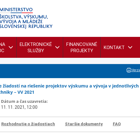
NA
ELEKTRONICKÉ
FINANCOVANÉ
KONTAKT
OC
SLUŽBY
PROJEKTY
Verzia
 žiadostí na riešenie projektov výskumu a vývoja v jednotlivých
hniky – VV 2021
Dátum a čas uzavretia:
11. 11. 2021, 12:00
Rozhodnutie o žiadostiach
Staršie dokumenty
FAQ