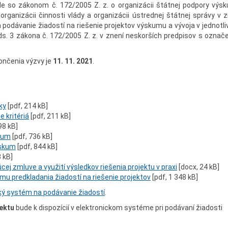
e so zákonom č. 172/2005 Z. z. o organizácii štátnej podpory výs
organizácii činnosti vlády a organizácii ústrednej štátnej správy v z
 podávanie žiadostí na riešenie projektov výskumu a vývoja v jednotli
ds. 3 zákona č. 172/2005 Z. z. v znení neskorších predpisov s označ
ončenia výzvy je
11. 11. 2021
.
ky
[pdf, 214 kB]
 kritériá
[pdf, 211 kB]
98 kB]
skum
[pdf, 736 kB]
ýskum
[pdf, 844 kB]
3 kB]
ej zmluve a využití výsledkov riešenia projektu v praxi
[docx, 24 kB]
mu predkladania žiadostí na riešenie projektov
[pdf, 1 348 kB]
ký systém na podávanie žiadostí
.
jektu
bude k dispozícií v elektronickom systéme pri podávaní žiadosti