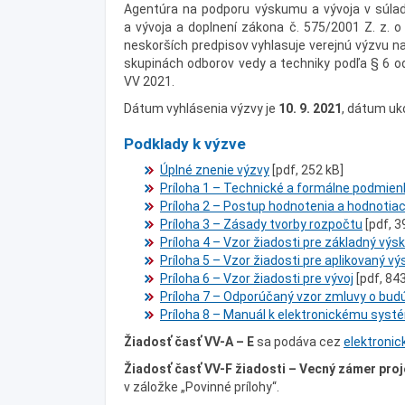
Agentúra na podporu výskumu a vývoja v súlad
a vývoja a doplnení zákona č. 575/2001 Z. z. o 
neskorších predpisov vyhlasuje verejnú výzvu na
skupinách odborov vedy a techniky podľa § 6 o
VV 2021.
Dátum vyhlásenia výzvy je
10. 9. 2021
, dátum uk
Podklady k výzve
Úplné znenie výzvy
[pdf, 252 kB]
Príloha 1 – Technické a formálne podmien
Príloha 2 – Postup hodnotenia a hodnotiace
Príloha 3 – Zásady tvorby rozpočtu
[pdf, 3
Príloha 4 – Vzor žiadosti pre základný vý
Príloha 5 – Vzor žiadosti pre aplikovaný v
Príloha 6 – Vzor žiadosti pre vývoj
[pdf, 84
Príloha 7 – Odporúčaný vzor zmluvy o budúc
Príloha 8 – Manuál k elektronickému systé
Žiadosť časť VV-A – E
sa podáva cez
elektronic
Žiadosť časť VV-F
žiadosti – Vecný zámer pro
v záložke „Povinné prílohy“.