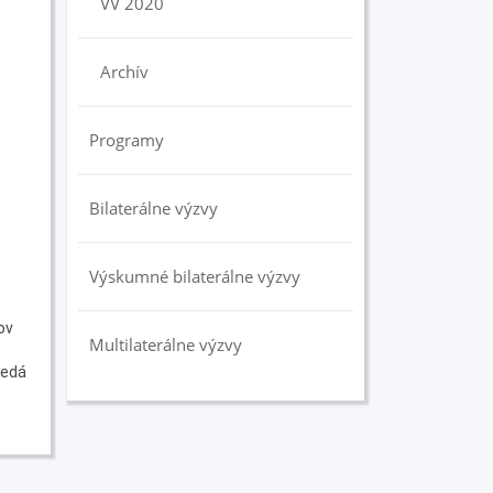
VV 2020
Archív
Programy
Bilaterálne výzvy
Výskumné bilaterálne výzvy
ov
Multilaterálne výzvy
vedá