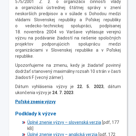
575/2001 Z. z. o organizácii činnosti vlády
a organizácii ústrednej štátnej správy v znení
neskorších predpisov a v súlade s Dohodou medzi
vládami Slovenskej republiky a Poľskej republiky
o vedecko-technickej spolupráci, podpísanej
18. novembra 2004 vo Varšave vyhlasuje verejnú
výzvu na podávanie žiadostí na riešenie spoločných
projektov podporujúcich spoluprácu medzi
organizáciami v Slovenskej republike a v Poľskej
republike.
Upozorňujeme na zmenu, kedy je žiadateľ povinný
dodržať stanovený maximálny rozsah 10 strán v časti
žiadosti F (vecný zámer).
Dátum vyhlásenia výzvy je
22. 5. 2023
, dátum
ukončenia výzvy je
24. 7. 2023
.
Poľské znenie výzvy
Podklady k výzve
Úplné znenie výzvy – slovenská verzia
[pdf, 177
kB]
Úplné znenie výzvy – anglická verzia
[pdf, 172