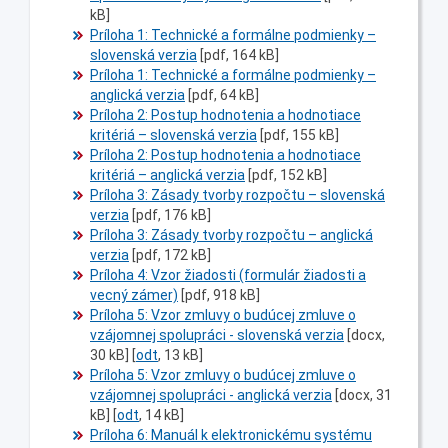
kB]
Príloha 1: Technické a formálne podmienky –
slovenská verzia
[pdf, 164 kB]
Príloha 1: Technické a formálne podmienky –
anglická verzia
[pdf, 64 kB]
Príloha 2: Postup hodnotenia a hodnotiace
kritériá – slovenská verzia
[pdf, 155 kB]
Príloha 2: Postup hodnotenia a hodnotiace
kritériá – anglická verzia
[pdf, 152 kB]
Príloha 3: Zásady tvorby rozpočtu – slovenská
verzia
[pdf, 176 kB]
Príloha 3: Zásady tvorby rozpočtu – anglická
verzia
[pdf, 172 kB]
Príloha 4: Vzor žiadosti (formulár žiadosti a
vecný zámer)
[pdf, 918 kB]
Príloha 5: Vzor zmluvy o budúcej zmluve o
vzájomnej spolupráci - slovenská verzia
[
docx
,
30 kB] [
odt
, 13 kB]
Príloha 5: Vzor zmluvy o budúcej zmluve o
vzájomnej spolupráci - anglická verzia
[docx, 31
kB] [
odt
, 14 kB]
Príloha 6: Manuál k elektronickému systému