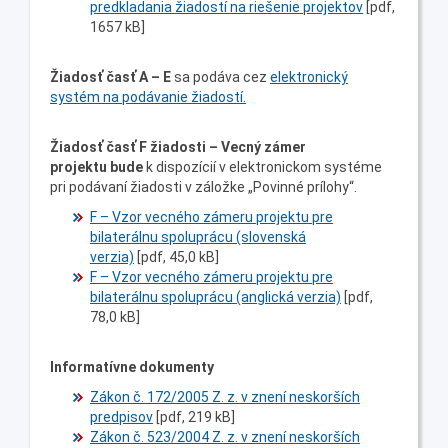
predkladania žiadostí na riešenie projektov
[pdf,
1657 kB]
Žiadosť časť A – E
sa podáva cez
elektronický
systém na podávanie žiadostí.
Žiadosť časť F
žiadosti – Vecný zámer
projektu
bude
k dispozícií v elektronickom systéme
pri podávaní žiadosti v záložke „Povinné prílohy“.
F – Vzor vecného zámeru projektu pre
bilaterálnu spoluprácu (slovenská
verzia)
[pdf, 45,0 kB]
F – Vzor vecného zámeru projektu pre
bilaterálnu spoluprácu (anglická verzia)
[pdf,
78,0 kB]
Informatívne dokumenty
Zákon č. 172/2005 Z. z. v znení neskorších
predpisov
[pdf, 219 kB]
Zákon č. 523/2004 Z. z. v znení neskorších