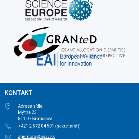
KONTAKT
Adresa sídla:
Mýtna 23
811 07 Bratislava
+421 2 572 04 501 (sekretariát)
agentura@apvv.sk