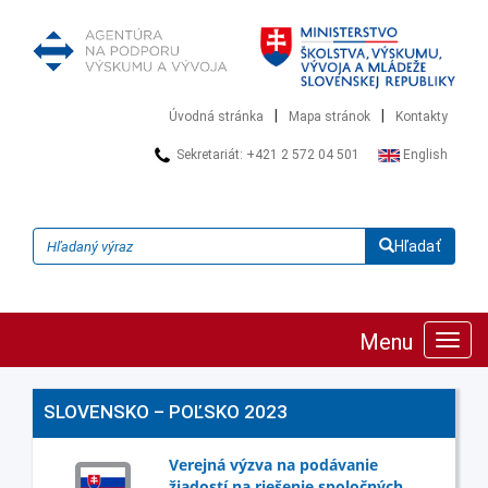
|
|
Úvodná stránka
Mapa stránok
Kontakty
Sekretariát: +421 2 572 04 501
English
Hľadať
Menu
Zobra
navig
SLOVENSKO – POĽSKO 2023
Verejná výzva na podávanie
žiadostí na riešenie spoločných