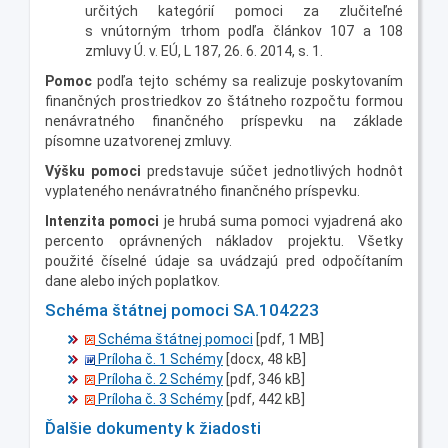
určitých kategórií pomoci za zlučiteľné
s vnútorným trhom podľa článkov 107 a 108
zmluvy Ú. v. EÚ, L 187, 26. 6. 2014, s. 1.
Pomoc
podľa tejto schémy sa realizuje poskytovaním
finančných prostriedkov zo štátneho rozpočtu formou
nenávratného finančného príspevku na základe
písomne uzatvorenej zmluvy.
Výšku pomoci
predstavuje súčet jednotlivých hodnôt
vyplateného nenávratného finančného príspevku.
Intenzita pomoci
je hrubá suma pomoci vyjadrená ako
percento oprávnených nákladov projektu. Všetky
použité číselné údaje sa uvádzajú pred odpočítaním
dane alebo iných poplatkov.
Schéma štátnej pomoci SA.104223
Schéma štátnej pomoci
[pdf, 1 MB]
Príloha č. 1 Schémy
[docx, 48 kB]
Príloha č. 2 Schémy
[pdf, 346 kB]
Príloha č. 3 Schémy
[pdf, 442 kB]
Ďalšie dokumenty k žiadosti