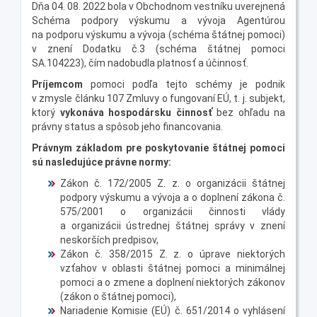
Dňa 04. 08. 2022 bola v Obchodnom vestníku uverejnená
Schéma podpory výskumu a vývoja Agentúrou
na podporu výskumu a vývoja (schéma štátnej pomoci)
v znení Dodatku č.3 (schéma štátnej pomoci
SA.104223), čím nadobudla platnosť a účinnosť.
Príjemcom
pomoci podľa tejto schémy je podnik
v zmysle článku 107 Zmluvy o fungovaní EÚ, t. j. subjekt,
ktorý
vykonáva hospodársku činnosť
bez ohľadu na
právny status a spôsob jeho financovania.
Právnym základom pre poskytovanie štátnej pomoci
sú nasledujúce právne normy:
Zákon č. 172/2005 Z. z. o organizácii štátnej
podpory výskumu a vývoja a o doplnení zákona č.
575/2001 o organizácii činnosti vlády
a organizácii ústrednej štátnej správy v znení
neskorších predpisov,
Zákon č. 358/2015 Z. z. o úprave niektorých
vzťahov v oblasti štátnej pomoci a minimálnej
pomoci a o zmene a doplnení niektorých zákonov
(zákon o štátnej pomoci),
Nariadenie Komisie (EÚ) č. 651/2014 o vyhlásení