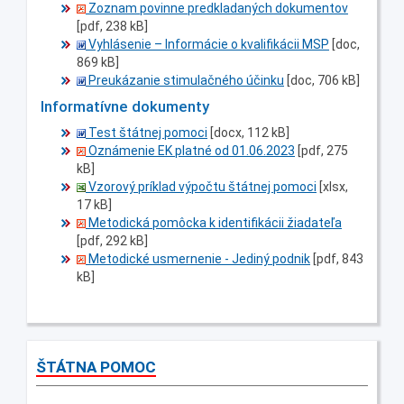
Zoznam povinne predkladaných dokumentov
[pdf, 238 kB]
Vyhlásenie – Informácie o kvalifikácii MSP
[doc,
869 kB]
Preukázanie stimulačného účinku
[doc, 706 kB]
Informatívne dokumenty
Test štátnej pomoci
[docx, 112 kB]
Oznámenie EK platné od 01.06.2023
[pdf, 275
kB]
Vzorový príklad výpočtu štátnej pomoci
[xlsx,
17 kB]
Metodická pomôcka k identifikácii žiadateľa
[pdf, 292 kB]
Metodické usmernenie - Jediný podnik
[pdf, 843
kB]
ŠTÁTNA POMOC