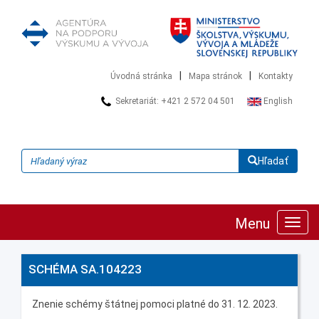
|
|
Úvodná stránka
Mapa stránok
Kontakty
Sekretariát: +421 2 572 04 501
English
Hľadať
Menu
Zobra
navig
SCHÉMA SA.104223
Znenie schémy štátnej pomoci platné do 31. 12. 2023.