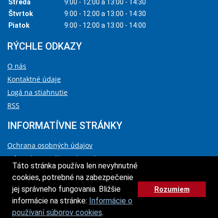
Streda
9:00 - 12:00 a 13:00 - 14:30
Štvrtok
9:00 - 12:00 a 13:00 - 14:30
Piatok
9:00 - 12:00 a 13:00 - 14:00
RÝCHLE ODKAZY
O nás
Kontaktné údaje
Logá na stiahnutie
RSS
INFORMATÍVNE STRÁNKY
Ochrana osobných údajov
Informácie o súboroch cookies
Táto stránka používa len nevyhnutné
Vyhlásenie o prístupnosti
cookies, potrebné na zabezpečenie
Správca obsahu a technický prevádzkovateľ
jej správneho fungovania. Bližšie
Rozumiem
HORE
informácie na stránke:
Informácie o
© 2026 Agentúra na podporu výskumu a vývoja
používaní súborov cookies
.