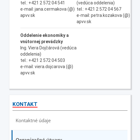
tel.: +421 2 572 04 541
(vedúca oddelenia)
e-mail: jana.cermakova (@)
tel.: +421 2 572 04 567
apvv.sk
e-mail: petra.kozakova (@)
apvv.sk
Oddelenie ekonomiky a
vnútornej prevádzky
Ing. Viera Dojčárová (vedúca
oddelenia)
tel.: +421 2 572 04 503
e-mail: viera.dojcarova (@)
apvv.sk
KONTAKT
Kontaktné údaje
Organizačné útvary