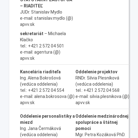
– RIADITEĽ
JUDr. Stanislav Mydlo
e-mail: stanislav.mydlo (@)
apvv.sk
sekretariát
– Michaela
Klačko
tel.: +421 2 572 04 501
e-mail:
agentura (@)
apvv.sk
Kancelária riaditeľa
Oddelenie projektov
Ing. Alena Bokrošová
RNDr. Silvia Plesníková
(vedúca oddelenia)
(vedúca oddelenia)
tel.: +421 2 572 04 554
tel.: +421 2 572 04 568
e-mail:
alena.bokrosova (@)
e-mail: silvia.plesnikova (@)
apvv.sk
apvv.sk
Oddelenie personalistiky a
Oddelenie medzinárodnej
miezd
spolupráce a štátnej
Ing. Jana Čermáková
pomoci
(vedúca oddelenia)
Mgr. Petra Kozáková PhD.