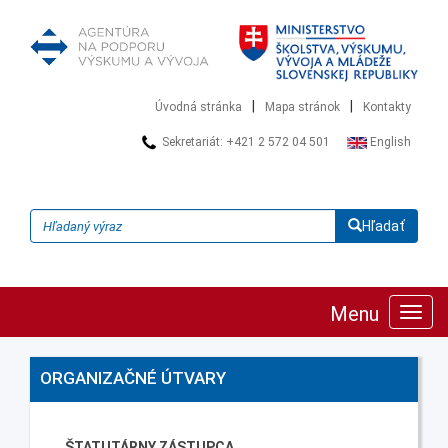
|
|
Úvodná stránka
Mapa stránok
Kontakty
Sekretariát: +421 2 572 04 501
English
Hľadať
Menu
Zobra
navig
ORGANIZAČNÉ ÚTVARY
ŠTATUTÁRNY ZÁSTUPCA