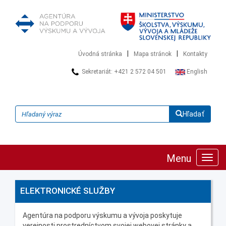
|
|
Úvodná stránka
Mapa stránok
Kontakty
Sekretariát: +421 2 572 04 501
English
Hľadať
Menu
Zobra
navig
ELEKTRONICKÉ SLUŽBY
Agentúra na podporu výskumu a vývoja poskytuje
verejnosti prostredníctvom svojej webovej stránky a