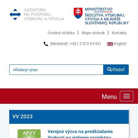
|
|
Úvodná stránka
Mapa stránok
Kontakty
Sekretariát: +421 2 572 04 501
English
Hľadať
Menu
Zobra
navig
VV 2023
Verejná výzva na predkladanie
žiadostí na riešenie projektov