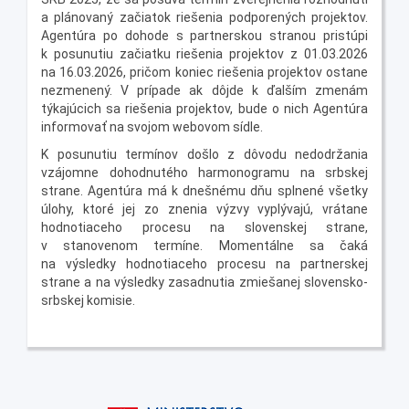
a plánovaný začiatok riešenia podporených projektov.
Agentúra po dohode s partnerskou stranou pristúpi
k posunutiu začiatku riešenia projektov z 01.03.2026
na 16.03.2026, pričom koniec riešenia projektov ostane
nezmenený. V prípade ak dôjde k ďalším zmenám
týkajúcich sa riešenia projektov, bude o nich Agentúra
informovať na svojom webovom sídle.
K posunutiu termínov došlo z dôvodu nedodržania
vzájomne dohodnutého harmonogramu na srbskej
strane. Agentúra má k dnešnému dňu splnené všetky
úlohy, ktoré jej zo znenia výzvy vyplývajú, vrátane
hodnotiaceho procesu na slovenskej strane,
v stanovenom termíne. Momentálne sa čaká
na výsledky hodnotiaceho procesu na partnerskej
strane a na výsledky zasadnutia zmiešanej slovensko-
srbskej komisie.