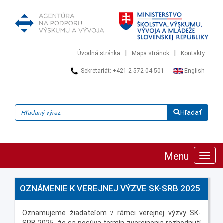
|
|
Úvodná stránka
Mapa stránok
Kontakty
Sekretariát: +421 2 572 04 501
English
Hľadať
Menu
Zobra
navig
OZNÁMENIE K VEREJNEJ VÝZVE SK-SRB 2025
Oznamujeme žiadateľom v rámci verejnej výzvy SK-
SRB 2025, že sa posúva termín zverejnenia rozhodnutí