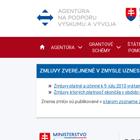
GRANTOVÉ
ŠTÁT
AGENTÚRA
SCHÉMY
POM
ZMLUVY ZVEREJNENÉ V ZMYSLE UZNESE
Zmluvy platné a účinné k 9. júlu 2010 vráta
Zmluvy, ktorých platnosť skončila v období 
Znenia zmlúv sú publikované v
starom zozname z