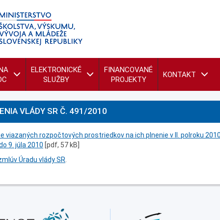
NA
ELEKTRONICKÉ
FINANCOVANÉ
KONTAKT
OC
SLUŽBY
PROJEKTY
NIA VLÁDY SR Č. 491/2010
ne viazaných rozpočtových prostriedkov na ich plnenie v II. polroku 201
do 9. júla 2010
[pdf, 57 kB]
mlúv Úradu vlády SR
.