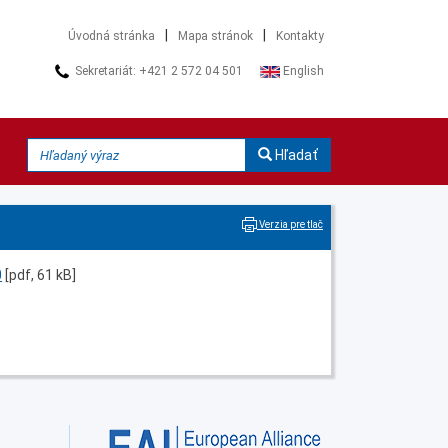
|
|
Úvodná stránka
Mapa stránok
Kontakty
Sekretariát: +421 2 572 04 501
English
Hľadať
Verzia pre tlač
0
[pdf, 61 kB]