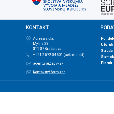
KONTAKT
PODA
Adresa sídla:
Pondel
Mýtna 23
Utorok
811 07 Bratislava
Streda
+421 2 572 04 501 (sekretariát)
Štvrtok
Piatok
agentura@apvv.sk
Kontaktný formulár