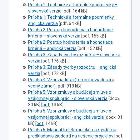
Príloha 1: Technické a formálne podmienky –
slovenská verzia
[pdf, 164 kB]
Príloha 1: Technické a formálne podmienky –
anglická verzia
[pdf, 64 kB]
Príloha 2: Postup hodnotenia a hodnotiace
kritériá – slovenská verzia
[pdf, 155 kB]
Príloha 2: Postup hodnotenia a hodnotiace
kritériá – anglická verzia
[pdf, 152 kB]
Príloha 3: Zásady tvorby rozpočtu – slovenská
verzia
[pdf, 176 kB]
Príloha 3: Zásady tvorby rozpočtu – anglická
verzia
[pdf, 172 kB]
Príloha 4: Vzor žiadosti (formulár žiadosti a
vecný zámer)
[pdf, 918 kB]
Príloha 5: Vzor zmluvy o budúcej zmluve o
vzájomnej spolupráci - slovenská verzia
[
docx
,
30 kB] [
odt
, 13 kB]
Príloha 5: Vzor zmluvy o budúcej zmluve o
vzájomnej spolupráci - anglická verzia
[docx, 31
kB] [
odt
, 14 kB]
Príloha 6: Manuál k elektronickému systému
predkladania žiadostí na riešenie projektov
[pdf,