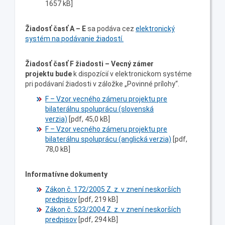
1657 kB]
Žiadosť časť A – E
sa podáva cez
elektronický
systém na podávanie žiadostí.
Žiadosť časť F
žiadosti – Vecný zámer
projektu
bude
k dispozícií v elektronickom systéme
pri podávaní žiadosti v záložke „Povinné prílohy“.
F – Vzor vecného zámeru projektu pre
bilaterálnu spoluprácu (slovenská
verzia)
[pdf, 45,0 kB]
F – Vzor vecného zámeru projektu pre
bilaterálnu spoluprácu (anglická verzia)
[pdf,
78,0 kB]
Informatívne dokumenty
Zákon č. 172/2005 Z. z. v znení neskorších
predpisov
[pdf, 219 kB]
Zákon č. 523/2004 Z. z. v znení neskorších
predpisov
[pdf, 294 kB]