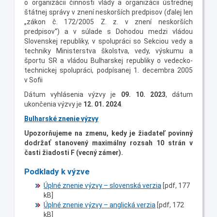
o organizácii činnosti vlády a organizácii ústrednej
štátnej správy v znení neskorších predpisov (ďalej len
„zákon č. 172/2005 Z. z. v znení neskorších
predpisov“) a v súlade s Dohodou medzi vládou
Slovenskej republiky, v spolupráci so Sekciou vedy a
techniky Ministerstva školstva, vedy, výskumu a
športu SR a vládou Bulharskej republiky o vedecko-
technickej spolupráci, podpísanej 1. decembra 2005
v Sofii
Dátum vyhlásenia výzvy je
09. 10. 2023
, dátum
ukončenia výzvy je
12. 01. 2024
.
Bulharské znenie výzvy
Upozorňujeme na zmenu, kedy je žiadateľ povinný
dodržať stanovený maximálny rozsah 10 strán v
časti žiadosti F (vecný zámer).
Podklady k výzve
Úplné znenie výzvy – slovenská verzia
[pdf, 177
kB]
Úplné znenie výzvy – anglická verzia
[pdf, 172
kB]