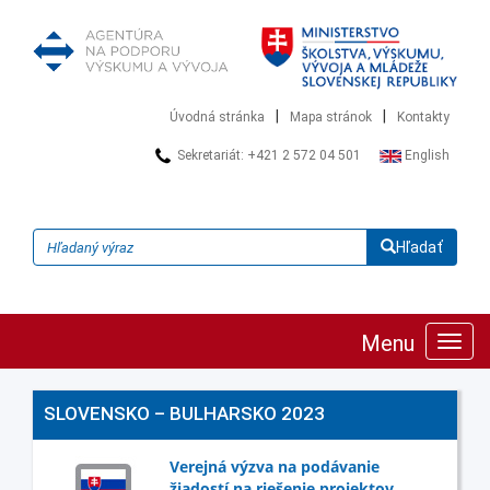
|
|
Úvodná stránka
Mapa stránok
Kontakty
Sekretariát: +421 2 572 04 501
English
Hľadať
Menu
Zobra
navig
SLOVENSKO – BULHARSKO 2023
Verejná výzva na podávanie
žiadostí na riešenie projektov