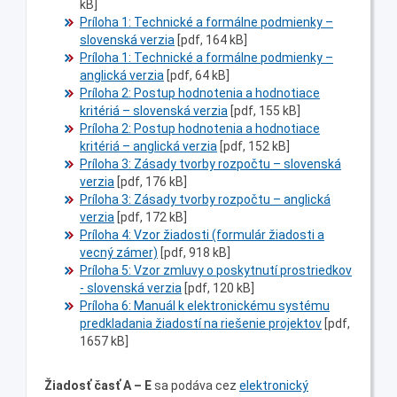
kB]
Príloha 1: Technické a formálne podmienky –
slovenská verzia
[pdf, 164 kB]
Príloha 1: Technické a formálne podmienky –
anglická verzia
[pdf, 64 kB]
Príloha 2: Postup hodnotenia a hodnotiace
kritériá – slovenská verzia
[pdf, 155 kB]
Príloha 2: Postup hodnotenia a hodnotiace
kritériá – anglická verzia
[pdf, 152 kB]
Príloha 3: Zásady tvorby rozpočtu – slovenská
verzia
[pdf, 176 kB]
Príloha 3: Zásady tvorby rozpočtu – anglická
verzia
[pdf, 172 kB]
Príloha 4: Vzor žiadosti (formulár žiadosti a
vecný zámer)
[pdf, 918 kB]
Príloha 5: Vzor zmluvy o poskytnutí prostriedkov
- slovenská verzia
[pdf, 120 kB]
Príloha 6: Manuál k elektronickému systému
predkladania žiadostí na riešenie projektov
[pdf,
1657 kB]
Žiadosť časť A – E
sa podáva cez
elektronický