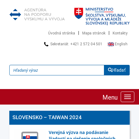
|
|
Úvodná stránka
Mapa stránok
Kontakty
Sekretariát: +421 2 572 04 501
English
Hľadať
Menu
Zobra
navig
SLOVENSKO – TAIWAN 2024
Verejná výzva na podávanie
žiadostí na riešenie spoločných