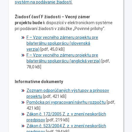
systém na podávanie žiadostí.
Žiadosť časť F
žiadosti – Vecný zámer
projektu
bude
k dispozícií v elektronickom systéme
pri podávaní žiadosti v záložke „Povinné prílohy“.
F – Vzor vecného zámeru projektu pre
bilaterálnu spoluprácu (slovenská
verzia)
[pdf, 45,0 kB]
F – Vzor vecného zámeru projektu pre
bilaterálnu spoluprácu (anglická verzia)
[pdf,
78,0 kB]
Informatívne dokumenty
Zoznam odporúčaných výstupov a prínosov
projektu
[pdf, 421 kB]
Pomôcka pri vypracovaní návrhu rozpočtu
[pdf,
421 kB]
Zákon č. 172/2005 Z. z. v znení neskorších
predpisov
[pdf, 219 kB]
Zákon č. 523/2004 Z. z. v znení neskorších
predpisov
[pdf, 294 kB]