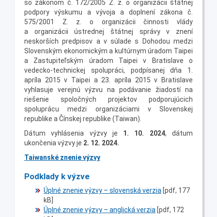
so zákonom č. 172/2005 Z. z. o organizácii štátnej
podpory výskumu a vývoja a doplnení zákona č.
575/2001 Z. z. o organizácii činnosti vlády
a organizácii ústrednej štátnej správy v znení
neskorších predpisov a v súlade s Dohodou medzi
Slovenským ekonomickým a kultúrnym úradom Taipei
a Zastupiteľským úradom Taipei v Bratislave o
vedecko-technickej spolupráci, podpísanej dňa 1.
apríla 2015 v Taipei a 23. apríla 2015 v Bratislave
vyhlasuje verejnú výzvu na podávanie žiadostí na
riešenie spoločných projektov podporujúcich
spoluprácu medzi organizáciami v Slovenskej
republike a Čínskej republike (Taiwan).
Dátum vyhlásenia výzvy je
1. 10. 2024
, dátum
ukončenia výzvy je
2. 12. 2024.
Taiwanské znenie výzvy
Podklady k výzve
Úplné znenie výzvy – slovenská verzia
[pdf, 177
kB]
Úplné znenie výzvy – anglická verzia
[pdf, 172