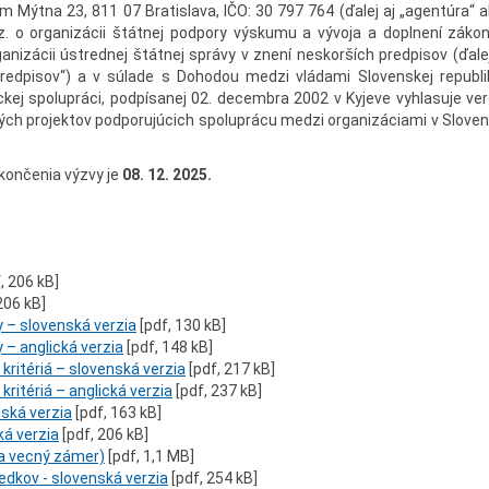
 Mýtna 23, 811 07 Bratislava, IČO: 30 797 764 (ďalej aj „agentúra“ a
. o organizácii štátnej podpory výskumu a vývoja a doplnení zákon
ganizácii ústrednej štátnej správy v znení neskorších predpisov (ďale
predpisov“) a v súlade s Dohodou medzi vládami Slovenskej republi
kej spolupráci, podpísanej 02. decembra 2002 v Kyjeve vyhlasuje ver
ných projektov podporujúcich spoluprácu medzi organizáciami v Sloven
končenia výzvy je
08. 12. 2025
.
, 206 kB]
206 kB]
 – slovenská verzia
[pdf, 130 kB]
 – anglická verzia
[pdf, 148 kB]
kritériá – slovenská verzia
[pdf, 217 kB]
kritériá – anglická verzia
[pdf, 237 kB]
nská verzia
[pdf, 163 kB]
ká verzia
[pdf, 206 kB]
i a vecný zámer)
[pdf, 1,1 MB]
iedkov - slovenská verzia
[pdf, 254 kB]