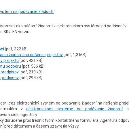
systém na podávanie žiadostí.
ispozícií ako súčasť žiadosti v elektronickom systéme pri podávaní v
 SK a EN verziu.
oci
[pdf, 322 kB]
ia žiadostí na riešenie projektov
[pdf, 1,3 MB]
v projektu
[pdf, 421 kB]
nčnú podporu
[pdf, 566 kB]
h predpisov
[pdf, 219 kB]
h predpisov
[pdf, 294 kB]
osti cez elektronický systém na podávanie žiadostí na riešenie proje
 formulára v
elektronickom systéme na podávanie žiadostí
al
vom sídle agentúry.
ázky doručené prostredníctvom kontaktného formulára. Agentúra odpo
dní pred dátumom a časom uzavretia výzvy.