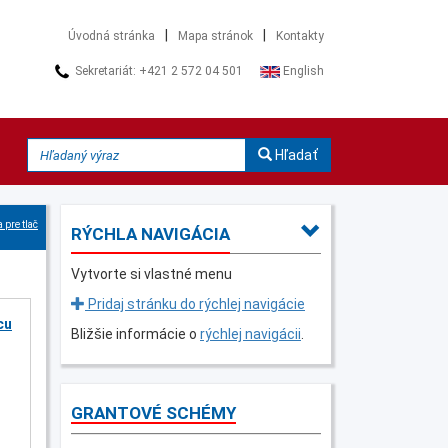
|
|
Úvodná stránka
Mapa stránok
Kontakty
Sekretariát: +421 2 572 04 501
English
Hľadať
 pre tlač
RÝCHLA NAVIGÁCIA
Vytvorte si vlastné menu
Pridaj stránku do rýchlej navigácie
cu
Bližšie informácie o
rýchlej navigácii
.
GRANTOVÉ SCHÉMY