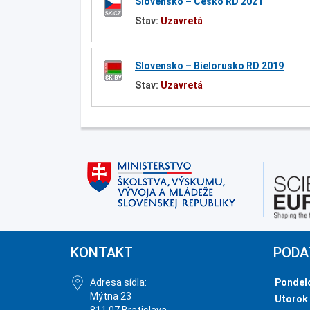
Slovensko – Česko RD 2021
Stav:
Uzavretá
Slovensko – Bielorusko RD 2019
Stav:
Uzavretá
KONTAKT
PODA
Adresa sídla:
Pondel
Mýtna 23
Utorok