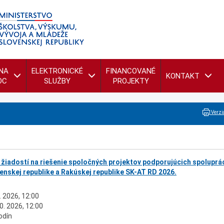
NA
ELEKTRONICKÉ
FINANCOVANÉ
KONTAKT
OC
SLUŽBY
PROJEKTY
Verzia
 žiadostí na riešenie spoločných projektov podporujúcich spoluprá
enskej republike a Rakúskej republike SK-AT RD 2026.
. 2026, 12:00
0. 2026, 12:00
odín