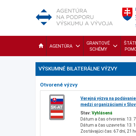
GRANTOVÉ
ŠTÁT
AGENTÚRA
SCHÉMY
POM
VÝSKUMNÉ BILATERÁLNE VÝZVY
Otvorené výzvy
Verejná výzva na podávanie
medzi organizáciami v Slov
Stav:
Vyhlásená
Dátum a čas otvorenia: 13. 7
Dátum a čas uzavretia: 13. 1
Zostávajúci čas: 67 dní, 21 h