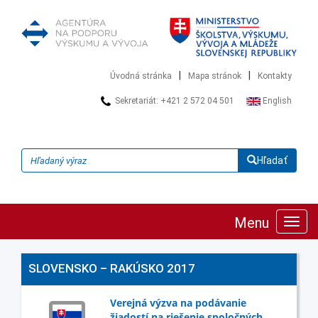
|
|
Úvodná stránka
Mapa stránok
Kontakty
Sekretariát: +421 2 572 04 501
English
Hľadať
Menu
Zobra
navig
SLOVENSKO – RAKÚSKO 2017
Verejná výzva na podávanie
žiadostí na riešenie spoločných