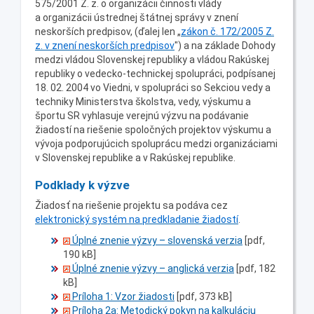
575/2001 Z. z. o organizácii činnosti vlády
a organizácii ústrednej štátnej správy v znení
neskorších predpisov, (ďalej len „
zákon č. 172/2005 Z.
z. v znení neskorších predpisov
") a na základe Dohody
medzi vládou Slovenskej republiky a vládou Rakúskej
republiky o vedecko-technickej spolupráci, podpísanej
18. 02. 2004 vo Viedni, v spolupráci so Sekciou vedy a
techniky Ministerstva školstva, vedy, výskumu a
športu SR vyhlasuje verejnú výzvu na podávanie
žiadostí na riešenie spoločných projektov výskumu a
vývoja podporujúcich spoluprácu medzi organizáciami
v Slovenskej republike a v Rakúskej republike.
Podklady k výzve
Žiadosť na riešenie projektu sa podáva cez
elektronický systém na predkladanie žiadostí
.
Úplné znenie výzvy – slovenská verzia
[pdf,
190 kB]
Úplné znenie výzvy – anglická verzia
[pdf, 182
kB]
Príloha 1: Vzor žiadosti
[pdf, 373 kB]
Príloha 2a: Metodický pokyn na kalkuláciu