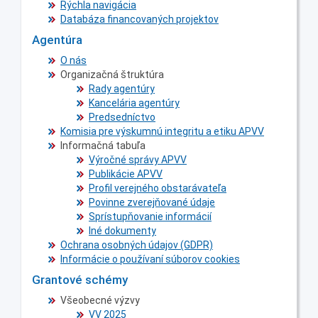
Rýchla navigácia
Databáza financovaných projektov
Agentúra
O nás
Organizačná štruktúra
Rady agentúry
Kancelária agentúry
Predsedníctvo
Komisia pre výskumnú integritu a etiku APVV
Informačná tabuľa
Výročné správy APVV
Publikácie APVV
Profil verejného obstarávateľa
Povinne zverejňované údaje
Sprístupňovanie informácií
Iné dokumenty
Ochrana osobných údajov (GDPR)
Informácie o používaní súborov cookies
Grantové schémy
Všeobecné výzvy
VV 2025