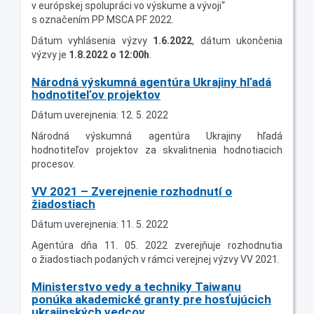
v európskej spolupráci vo výskume a vývoji“
s označením PP MSCA PF 2022.
Dátum vyhlásenia výzvy
1.6.2022
, dátum ukončenia
výzvy je
1.8.2022 o 12:00h
.
Národná výskumná agentúra Ukrajiny hľadá
hodnotiteľov projektov
Dátum uverejnenia: 12. 5. 2022
Národná výskumná agentúra Ukrajiny hľadá
hodnotiteľov projektov za skvalitnenia hodnotiacich
procesov.
VV 2021 – Zverejnenie rozhodnutí o
žiadostiach
Dátum uverejnenia: 11. 5. 2022
Agentúra dňa 11. 05. 2022 zverejňuje rozhodnutia
o žiadostiach podaných v rámci verejnej výzvy VV 2021.
Ministerstvo vedy a techniky Taiwanu
ponúka akademické granty pre hosťujúcich
ukrajinských vedcov