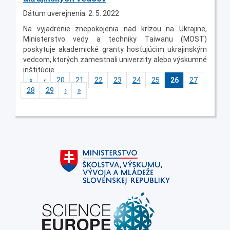
Dátum uverejnenia: 2. 5. 2022
Na vyjadrenie znepokojenia nad krízou na Ukrajine,
Ministerstvo vedy a techniky Taiwanu (MOST)
poskytuje akademické granty hosťujúcim ukrajinským
vedcom, ktorých zamestnali univerzity alebo výskumné
inštitúcie.
«
‹
20
21
22
23
24
25
26
27
28
29
›
»