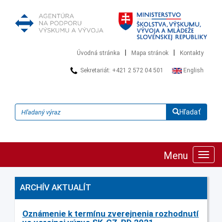
|
|
Úvodná stránka
Mapa stránok
Kontakty
Sekretariát: +421 2 572 04 501
English
Hľadať
Menu
Zobra
navig
ARCHÍV AKTUALÍT
Oznámenie k termínu zverejnenia rozhodnutí