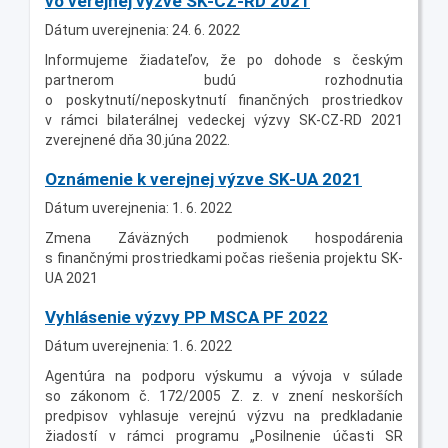
vo verejnej výzve SK-CZ-RD 2021
Dátum uverejnenia: 24. 6. 2022
Informujeme žiadateľov, že po dohode s českým
partnerom budú rozhodnutia
o poskytnutí/neposkytnutí finančných prostriedkov
v rámci bilaterálnej vedeckej výzvy SK-CZ-RD 2021
zverejnené dňa 30.júna 2022.
Oznámenie k verejnej výzve SK-UA 2021
Dátum uverejnenia: 1. 6. 2022
Zmena Záväzných podmienok hospodárenia
s finančnými prostriedkami počas riešenia projektu SK-
UA 2021
Vyhlásenie výzvy PP MSCA PF 2022
Dátum uverejnenia: 1. 6. 2022
Agentúra na podporu výskumu a vývoja v súlade
so zákonom č. 172/2005 Z. z. v znení neskorších
predpisov vyhlasuje verejnú výzvu na predkladanie
žiadostí v rámci programu „Posilnenie účasti SR