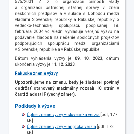
575/2001 Z. z. o organizácii činnosti vlády
a organizácii ústrednej štátnej správy v znení
neskorších predpisov a v súlade s Dohodou medzi
vládami Slovenskej republiky a Rakúskej republiky o
vedecko-technickej spolupráci, podpísanej 18.
februára 2004 vo Viedni vyhlasuje verejnú výzvu na
podávanie žiadostí na riešenie spoločných projektov
podporujúcich spoluprácu medzi organizáciami
v Slovenskej republike a v Rakúskej republike.
Dátum vyhlásenia výzvy je
09. 10. 2023
, dátum
ukončenia výzvy je
11. 12. 2023
.
Rakúske znenie výzvy
Upozorňujeme na zmenu, kedy je žiadateľ povinný
dodržať stanovený maximálny rozsah 10 strán v
časti žiadosti F (vecný zámer).
Podklady k výzve
Úplné znenie výzvy – slovenská verzia
[pdf, 177
kB]
Úplné znenie výzvy – anglická verzia
[pdf, 172
kB]