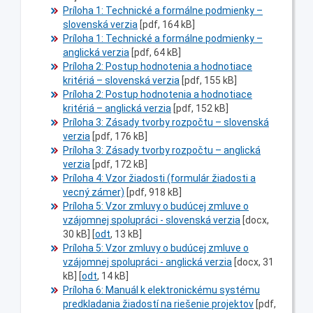
Príloha 1: Technické a formálne podmienky –
slovenská verzia
[pdf, 164 kB]
Príloha 1: Technické a formálne podmienky –
anglická verzia
[pdf, 64 kB]
Príloha 2: Postup hodnotenia a hodnotiace
kritériá – slovenská verzia
[pdf, 155 kB]
Príloha 2: Postup hodnotenia a hodnotiace
kritériá – anglická verzia
[pdf, 152 kB]
Príloha 3: Zásady tvorby rozpočtu – slovenská
verzia
[pdf, 176 kB]
Príloha 3: Zásady tvorby rozpočtu – anglická
verzia
[pdf, 172 kB]
Príloha 4: Vzor žiadosti (formulár žiadosti a
vecný zámer)
[pdf, 918 kB]
Príloha 5: Vzor zmluvy o budúcej zmluve o
vzájomnej spolupráci - slovenská verzia
[
docx
,
30 kB] [
odt
, 13 kB]
Príloha 5: Vzor zmluvy o budúcej zmluve o
vzájomnej spolupráci - anglická verzia
[docx, 31
kB] [
odt
, 14 kB]
Príloha 6: Manuál k elektronickému systému
predkladania žiadostí na riešenie projektov
[pdf,