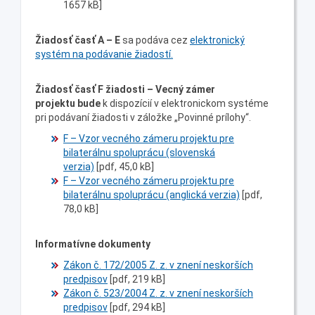
1657 kB]
Žiadosť časť A – E
sa podáva cez
elektronický
systém na podávanie žiadostí.
Žiadosť časť F
žiadosti – Vecný zámer
projektu
bude
k dispozícií v elektronickom systéme
pri podávaní žiadosti v záložke „Povinné prílohy“.
F – Vzor vecného zámeru projektu pre
bilaterálnu spoluprácu (slovenská
verzia)
[pdf, 45,0 kB]
F – Vzor vecného zámeru projektu pre
bilaterálnu spoluprácu (anglická verzia)
[pdf,
78,0 kB]
Informatívne dokumenty
Zákon č. 172/2005 Z. z. v znení neskorších
predpisov
[pdf, 219 kB]
Zákon č. 523/2004 Z. z. v znení neskorších
predpisov
[pdf, 294 kB]