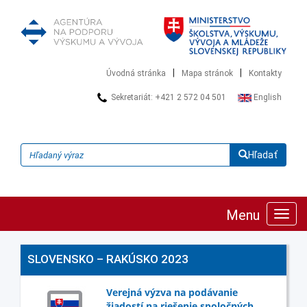
|
|
Úvodná stránka
Mapa stránok
Kontakty
Sekretariát: +421 2 572 04 501
English
Hľadať
Menu
Zobra
navig
SLOVENSKO – RAKÚSKO 2023
Verejná výzva na podávanie
žiadostí na riešenie spoločných