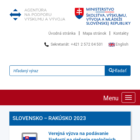
|
|
Úvodná stránka
Mapa stránok
Kontakty
Sekretariát: +421 2 572 04 501
English
Hľadať
Menu
Zobra
navig
SLOVENSKO – RAKÚSKO 2023
Verejná výzva na podávanie
žiadostí na riešenie spoločných