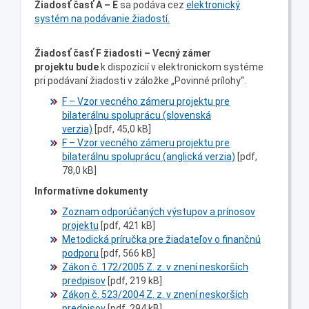
Žiadosť časť A – E
sa podáva cez
elektronický
systém na podávanie žiadostí.
Žiadosť časť F
žiadosti – Vecný zámer
projektu
bude
k dispozícií v elektronickom systéme
pri podávaní žiadosti v záložke „Povinné prílohy“.
F – Vzor vecného zámeru projektu pre
bilaterálnu spoluprácu (slovenská
verzia)
[pdf, 45,0 kB]
F – Vzor vecného zámeru projektu pre
bilaterálnu spoluprácu (anglická verzia)
[pdf,
78,0 kB]
Informatívne dokumenty
Zoznam odporúčaných výstupov a prínosov
projektu
[pdf, 421 kB]
Metodická príručka pre žiadateľov o finančnú
podporu
[pdf, 566 kB]
Zákon č. 172/2005 Z. z. v znení neskorších
predpisov
[pdf, 219 kB]
Zákon č. 523/2004 Z. z. v znení neskorších
predpisov
[pdf, 294 kB]