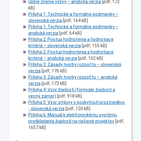
Úplné znenie výzvy – anglická verzia
[pdf, 172
kB]
Príloha 1: Technické a formálne podmienky –
slovenská verzia
[pdf, 164 kB]
Príloha 1: Technické a formálne podmienky –
anglická verzia
[pdf, 64 kB]
Príloha 2: Postup hodnotenia a hodnotiace
kritériá – slovenská verzia
[pdf, 155 kB]
Príloha 2: Postup hodnotenia a hodnotiace
kritériá – anglická verzia
[pdf, 152 kB]
Príloha 3: Zásady tvorby rozpočtu – slovenská
verzia
[pdf, 176 kB]
Príloha 3: Zásady tvorby rozpočtu – anglická
verzia
[pdf, 172 kB]
Príloha 4: Vzor žiadosti (formulár žiadosti a
vecný zámer)
[pdf, 918 kB]
Príloha 5: Vzor zmluvy o poskytnutí prostriedkov
- slovenská verzia
[pdf, 120 kB]
Príloha 6: Manuál k elektronickému systému
predkladania žiadostí na riešenie projektov
[pdf,
1657 kB]