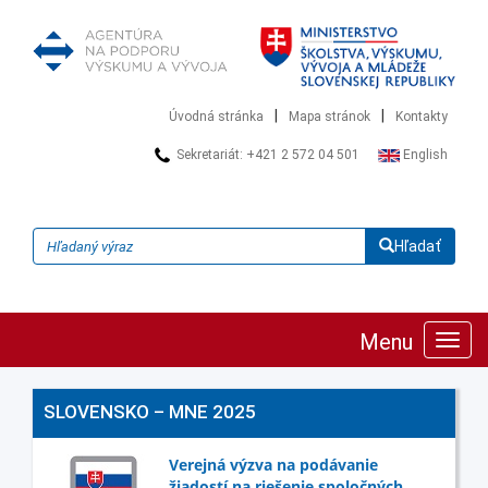
|
|
Úvodná stránka
Mapa stránok
Kontakty
Sekretariát: +421 2 572 04 501
English
Hľadať
Menu
Zobra
navig
SLOVENSKO – MNE 2025
Verejná výzva na podávanie
žiadostí na riešenie spoločných