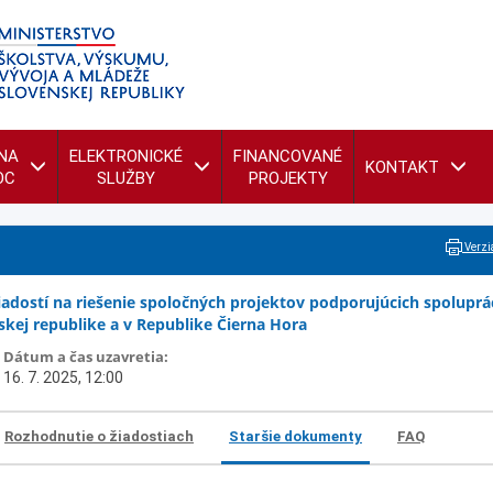
NA
ELEKTRONICKÉ
FINANCOVANÉ
KONTAKT
OC
SLUŽBY
PROJEKTY
Verzia
iadostí na riešenie spoločných projektov podporujúcich spoluprá
skej republike a v Republike Čierna Hora
Dátum a čas uzavretia:
16. 7. 2025, 12:00
Rozhodnutie o žiadostiach
Staršie dokumenty
FAQ