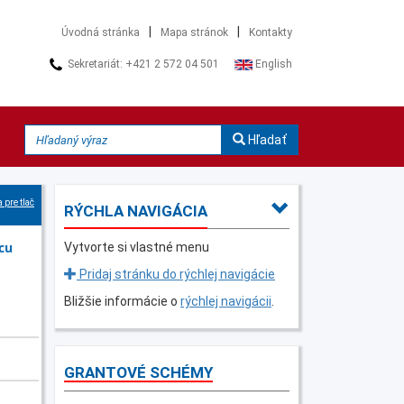
|
|
Úvodná stránka
Mapa stránok
Kontakty
Sekretariát: +421 2 572 04 501
English
Hľadať
 pre tlač
RÝCHLA NAVIGÁCIA
cu
Vytvorte si vlastné menu
Pridaj stránku do rýchlej navigácie
Bližšie informácie o
rýchlej navigácii
.
GRANTOVÉ SCHÉMY