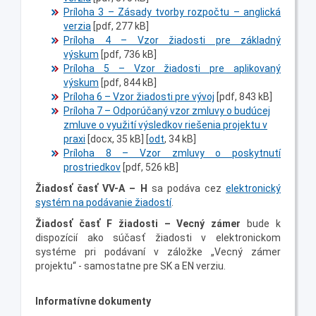
Príloha 3 – Zásady tvorby rozpočtu – anglická
verzia
[pdf, 277 kB]
Príloha 4 – Vzor žiadosti pre základný
výskum
[pdf, 736 kB]
Príloha 5 – Vzor žiadosti pre aplikovaný
výskum
[pdf, 844 kB]
Príloha 6 – Vzor žiadosti pre vývoj
[pdf, 843 kB]
Príloha 7 – Odporúčaný vzor zmluvy o budúcej
zmluve o využití výsledkov riešenia projektu v
praxi
[docx, 35 kB] [
odt
, 34 kB]
Príloha 8 – Vzor zmluvy o poskytnutí
prostriedkov
[pdf, 526 kB]
Žiadosť časť VV-A – H
sa podáva cez
elektronický
systém na podávanie žiadostí
.
Žiadosť časť F žiadosti – Vecný zámer
bude k
dispozícií ako súčasť žiadosti v elektronickom
systéme pri podávaní v záložke „Vecný zámer
projektu“ - samostatne pre SK a EN verziu.
Informatívne dokumenty