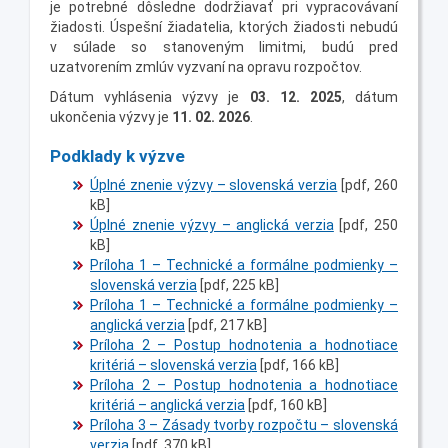
je potrebné dôsledne dodržiavať pri vypracovávaní
žiadosti. Úspešní žiadatelia, ktorých žiadosti nebudú
v súlade so stanoveným limitmi, budú pred
uzatvorením zmlúv vyzvaní na opravu rozpočtov.
Dátum vyhlásenia výzvy je
03. 12. 2025
, dátum
ukončenia výzvy je
11. 02. 2026
.
Podklady k výzve
Úplné znenie výzvy – slovenská verzia
[pdf, 260
kB]
Úplné znenie výzvy – anglická verzia
[pdf, 250
kB]
Príloha 1 – Technické a formálne podmienky –
slovenská verzia
[pdf, 225 kB]
Príloha 1 – Technické a formálne podmienky –
anglická verzia
[pdf, 217 kB]
Príloha 2 – Postup hodnotenia a hodnotiace
kritériá – slovenská verzia
[pdf, 166 kB]
Príloha 2 – Postup hodnotenia a hodnotiace
kritériá – anglická verzia
[pdf, 160 kB]
Príloha 3 – Zásady tvorby rozpočtu – slovenská
verzia
[pdf, 370 kB]