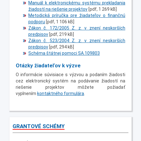
Manuál k elektronickému systému prekladania
žiadostí na riešenie projektov
[pdf, 1 269 kB]
Metodická príručka pre žiadateľov o finančnú
podporu
[pdf, 1 106 kB]
Zákon č. 172/2005 Z. z. v znení neskorších
predpisov
[pdf, 219 kB]
Zákon č. 523/2004 Z. z. v znení neskorších
predpisov
[pdf, 294 kB]
Schéma štátnej pomoci SA.109803
Otázky žiadateľov k výzve
O informácie súvisiace s výzvou a podaním žiadosti
cez elektronický systém na podávanie žiadostí na
riešenie projektov môžete požiadať
vyplnením
kontaktného formulára
.
GRANTOVÉ SCHÉMY