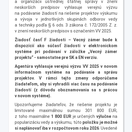
a organizácii ústrednej štátnej správy v znení
neskorších predpisov vyhlasuje verejnú výzvu
na podávanie žiadostí na riešenie projektov výskumu
a vývoja v jednotlivých skupinách odborov vedy
a techniky podľa § 6 ods. 3 zákona č. 172/2005 Z. z.
v znení neskorších predpisov s označením VV 2025.
Žiadosť časť F žiadosti – Vecný zámer bude k
dispozícií ako súčasť žiadosti v elektronickom
systéme pri podávaní v záložke „Vecný zámer
projektu“ - samostatne pre SK a EN verziu.
Agentúra vyhlasuje verejnú výzvu VV 2025 v novom
informačnom systéme na podávanie a správu
projektov. V rámci tejto zmeny odporúčame
žiadateľom, aby si vyhradili viac času na podávanie
žiadostí (z dôvodu oboznamovania sa s prácou
v novom systéme).
Upozorňujeme žiadateľov, že riešenie projektu je
limitované maximálnou sumou 301 800 EUR,
z toho maximálne
1 800 EUR
je určených
výlučne
na
popularizáciu vedy a výskumu, túto
položku je možné
si naplánovať iba v rozpočtovom roku 2026
. Uvedené