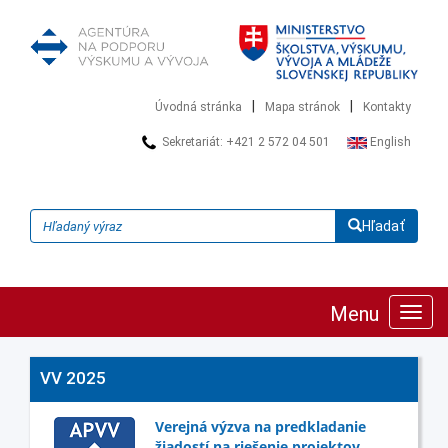
|
|
Úvodná stránka
Mapa stránok
Kontakty
Sekretariát: +421 2 572 04 501
English
Hľadať
Menu
Zobra
navig
VV 2025
Verejná výzva na predkladanie
žiadostí na riešenie projektov