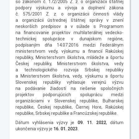
so zákonom č. 172/2005 Z. z. o organizácii štátnej
podpory výskumu a vývoja a doplnení zákona
č. 575/2001 Z. z. o organizácii činnosti vlády
a organizácii ústrednej štátnej správy v znení
neskorších predpisov a v súlade s Programom
na financovanie projektov multilaterálnej vedecko-
technickej spolupráce v dunajskom regióne,
podpísaným dňa 14.07.2016 medzi Federálnym
ministerstvom vedy, výskumu a financií Rakúskej
republiky, Ministerstvom školstva, mládeže a športu
Českej republiky, Ministerstvom školstva, vedy
a technologického rozvoja Srbskej republiky
a Ministerstvom školstva, vedy, výskumu a športu
Slovenskej republiky vyhlasuje verejnú výzvu
na podávanie žiadostí na riešenie spoločných
projektov podporujúcich spoluprácu medzi
organizáciami v Slovenskej republike, Bulharskej
republike, Českej republike, Čiernej Hore, Rakúskej
republike, Srbskej republike a Francúzskej republike.
Dátum vyhlásenia výzvy je
09
. 11. 2022
, dátum
ukončenia výzvy je
16. 01. 2023
.