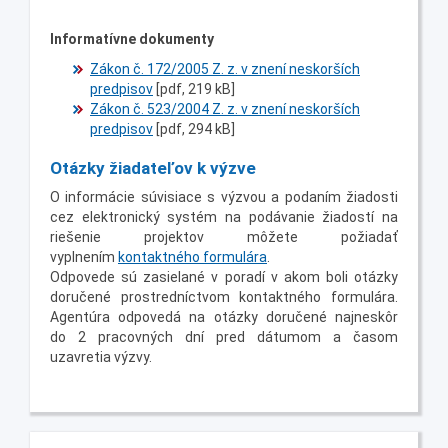
Informatívne dokumenty
Zákon č. 172/2005 Z. z. v znení neskorších
predpisov
[pdf, 219 kB]
Zákon č. 523/2004 Z. z. v znení neskorších
predpisov
[pdf, 294 kB]
Otázky žiadateľov k výzve
O informácie súvisiace s výzvou a podaním žiadosti
cez elektronický systém na podávanie žiadostí na
riešenie projektov môžete požiadať
vyplnením
kontaktného formulára
.
Odpovede sú zasielané v poradí v akom boli otázky
doručené prostredníctvom kontaktného formulára.
Agentúra odpovedá na otázky doručené najneskôr
do 2 pracovných dní pred dátumom a časom
uzavretia výzvy.