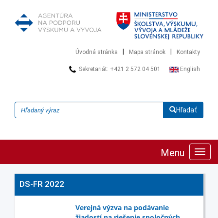
|
|
Úvodná stránka
Mapa stránok
Kontakty
Sekretariát: +421 2 572 04 501
English
Hľadať
Menu
Zobra
navig
DS-FR 2022
Verejná výzva na podávanie
žiadostí na riešenie spoločných