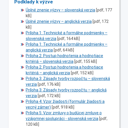
Podklady k výzve
Úplné znenie výzvy – slovenská verzia
[pdf, 177
kB]
Úplné znenie výzvy – anglická verzia
[pdf, 172
kB]
Príloha 1: Technické a formálne podmienky –
slovenská verzia
[pdf, 164 kB]
Príloha 1: Technické a formálne podmienky –
anglická verzia
[pdf, 64 kB]
Príloha 2: Postup hodnotenia a hodnotiace
kritériá – slovenská verzia
[pdf, 155 kB]
Príloha 2: Postup hodnotenia a hodnotiace
kritériá – anglická verzia
[pdf, 152 kB]
Príloha 3: Zásady tvorby rozpočtu – slovenská
verzia
[pdf, 176 kB]
Príloha 3: Zásady tvorby rozpočtu – anglická
verzia
[pdf, 172 kB]
Príloha 4: Vzor žiadosti (formulár žiadosti a
vecný zámer)
[pdf, 918 kB]
Príloha 5: Vzor zmluvy o budúcej zmluve o
vzájomnej spolupráci - slovenská verzia
[pdf,
120 kB]