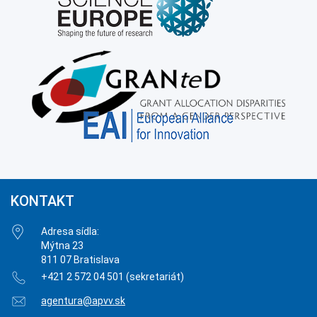
KONTAKT
Adresa sídla:
Mýtna 23
811 07 Bratislava
+421 2 572 04 501 (sekretariát)
agentura@apvv.sk