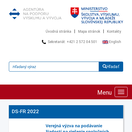
|
|
Úvodná stránka
Mapa stránok
Kontakty
Sekretariát: +421 2 572 04 501
English
Hľadať
Menu
Zobra
navig
DS-FR 2022
Verejná výzva na podávanie
žiadostí na riešenie spoločných