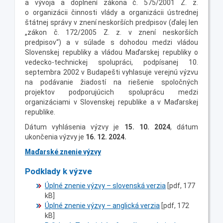
a vývoja a doplnení zákona č. 575/2001 Z. z.
o organizácii činnosti vlády a organizácii ústrednej
štátnej správy v znení neskorších predpisov (ďalej len
„zákon č. 172/2005 Z. z. v znení neskorších
predpisov“) a v súlade s dohodou medzi vládou
Slovenskej republiky a vládou Maďarskej republiky o
vedecko-technickej spolupráci, podpísanej 10.
septembra 2002 v Budapešti vyhlasuje verejnú výzvu
na podávanie žiadostí na riešenie spoločných
projektov podporujúcich spoluprácu medzi
organizáciami v Slovenskej republike a v Maďarskej
republike.
Dátum vyhlásenia výzvy je
15. 10. 2024
, dátum
ukončenia výzvy je
16. 12. 2024
.
Maďarské znenie výzvy
Podklady k výzve
Úplné znenie výzvy – slovenská verzia
[pdf, 177
kB]
Úplné znenie výzvy – anglická verzia
[pdf, 172
kB]