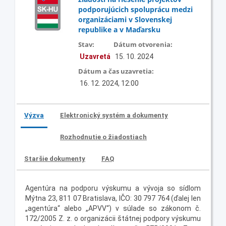
podporujúcich spoluprácu medzi
organizáciami v Slovenskej
republike a v Maďarsku
Stav:
Dátum otvorenia:
Uzavretá
15. 10. 2024
Dátum a čas uzavretia:
16. 12. 2024, 12:00
Výzva
Elektronický systém a dokumenty
Rozhodnutie o žiadostiach
Staršie dokumenty
FAQ
Agentúra na podporu výskumu a vývoja so sídlom
Mýtna 23, 811 07 Bratislava, IČO: 30 797 764 (ďalej len
„agentúra“ alebo „APVV“) v súlade so zákonom č.
172/2005 Z. z. o organizácii štátnej podpory výskumu