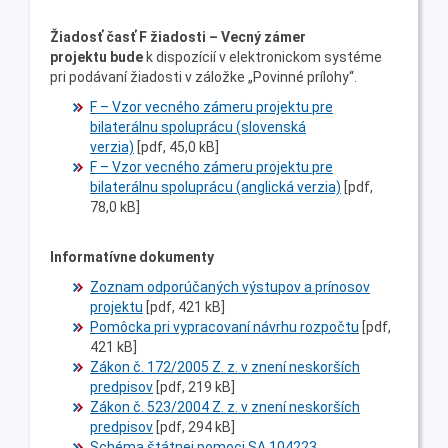
Žiadosť časť F
žiadosti – Vecný zámer
projektu
bude
k dispozícií v elektronickom systéme
pri podávaní žiadosti v záložke „Povinné prílohy“.
F – Vzor vecného zámeru projektu pre
bilaterálnu spoluprácu (slovenská
verzia)
[pdf, 45,0 kB]
F – Vzor vecného zámeru projektu pre
bilaterálnu spoluprácu (anglická verzia)
[pdf,
78,0 kB]
Informatívne dokumenty
Zoznam odporúčaných výstupov a prínosov
projektu
[pdf, 421 kB]
Pomôcka pri vypracovaní návrhu rozpočtu
[pdf,
421 kB]
Zákon č. 172/2005 Z. z. v znení neskorších
predpisov
[pdf, 219 kB]
Zákon č. 523/2004 Z. z. v znení neskorších
predpisov
[pdf, 294 kB]
Schéma štátnej pomoci SA.104223