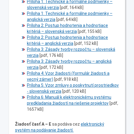
Príloha 1: Technické a formálne podmienky –
slovenská verzia
[pdf, 164 kB]
Príloha 1: Technické a formálne podmienky –
anglická verzia
[pdf, 64 kB]
Príloha 2: Postup hodnotenia a hodnotiace
kritériá – slovenská verzia
[pdf, 155 kB]
Príloha 2: Postup hodnotenia a hodnotiace
kritériá – anglická verzia
[pdf, 152 kB]
Príloha 3: Zásady tvorby rozpočtu – slovenská
verzia
[pdf, 176 kB]
Príloha 3: Zásady tvorby rozpočtu – anglická
verzia
[pdf, 172 kB]
Príloha 4: Vzor žiadosti (formulár žiadosti a
vecný zámer)
[pdf, 918 kB]
Príloha 5: Vzor zmluvy o poskytnutí prostriedkov
- slovenská verzia
[pdf, 120 kB]
Príloha 6: Manuál k elektronickému systému
predkladania žiadostí na riešenie projektov
[pdf,
1657 kB]
Žiadosť časť A – E
sa podáva cez
elektronický
systém na podávanie žiadostí.