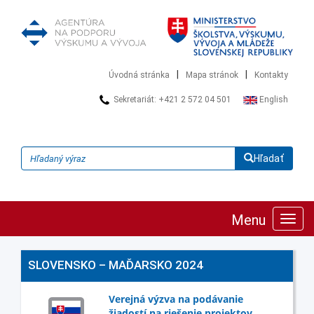
|
|
Úvodná stránka
Mapa stránok
Kontakty
Sekretariát: +421 2 572 04 501
English
Hľadať
Menu
Zobra
navig
SLOVENSKO – MAĎARSKO 2024
Verejná výzva na podávanie
žiadostí na riešenie projektov