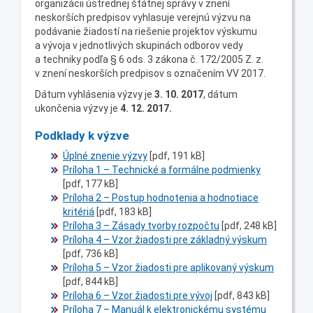
organizácii ústrednej štátnej správy v znení
neskorších predpisov vyhlasuje verejnú výzvu na
podávanie žiadostí na riešenie projektov výskumu
a vývoja v jednotlivých skupinách odborov vedy
a techniky podľa § 6 ods. 3 zákona č. 172/2005 Z. z.
v znení neskorších predpisov s označením VV 2017.
Dátum vyhlásenia výzvy je
3. 10. 2017
, dátum
ukončenia výzvy je
4. 12. 2017
.
Podklady k výzve
Úplné znenie výzvy
[pdf, 191 kB]
Príloha 1 – Technické a formálne podmienky
[pdf, 177 kB]
Príloha 2 – Postup hodnotenia a hodnotiace
kritériá
[pdf, 183 kB]
Príloha 3 – Zásady tvorby rozpočtu
[pdf, 248 kB]
Príloha 4 – Vzor žiadosti pre základný výskum
[pdf, 736 kB]
Príloha 5 – Vzor žiadosti pre aplikovaný výskum
[pdf, 844 kB]
Príloha 6 – Vzor žiadosti pre vývoj
[pdf, 843 kB]
Príloha 7 – Manuál k elektronickému systému