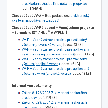
predkladania žiadostí na riešenie projektov
[pdf, 1 348 kB]
Žiadosť časť VV-A – E
sa podáva cez
elektronický
systém na podávanie žiadostí
.
Žiadosť časť VV-F
žiadosti – Vecný zámer projektu
– formuláre [STIAHNUŤ A VYPLNIŤ]
VV-F – Vecný zámer projektu pre základný
výskum (slovenská verzia)
[docx, 43 kB]
VV-F – Vecný zámer projektu pre aplikovaný
výskum a vývoj (slovenská verzia)
[docx, 44 kB]
VV-F – Vecný zámer projektu pre základný
výskum (anglická verzia)
[docx, 46 kB]
VV-F – Vecný zámer projektu pre aplikovaný
výskum a vývoj (anglická verzia)
[docx, 48 kB]
Informatívne dokumenty
Zákon č. 172/2005 Z. z. v znení neskorších
predpisov
[pdf, 219 kB]
Zákon č. 523/2004 Z. z. v znení neskorších
predpisov
[pdf, 294 kB]