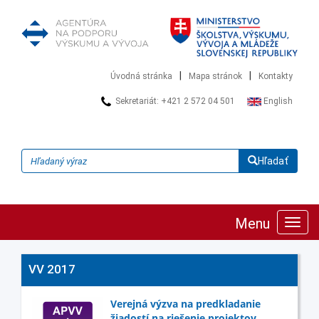
|
|
Úvodná stránka
Mapa stránok
Kontakty
Sekretariát: +421 2 572 04 501
English
Hľadať
Menu
Zobra
navig
VV 2017
Verejná výzva na predkladanie
žiadostí na riešenie projektov