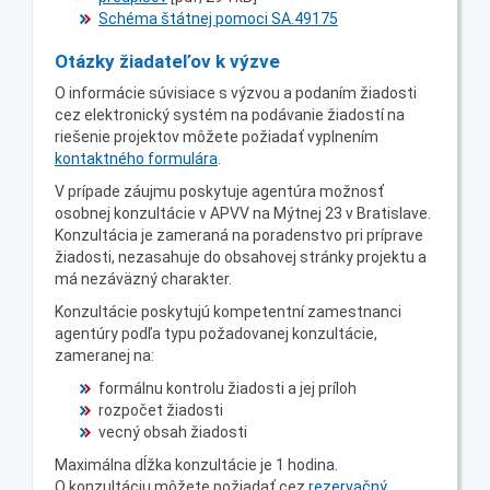
Schéma štátnej pomoci SA.49175
Otázky žiadateľov k výzve
O informácie súvisiace s výzvou a podaním žiadosti
cez elektronický systém na podávanie žiadostí na
riešenie projektov môžete požiadať vyplnením
kontaktného formulára
.
V prípade záujmu poskytuje agentúra možnosť
osobnej konzultácie v APVV na Mýtnej 23 v Bratislave.
Konzultácia je zameraná na poradenstvo pri príprave
žiadosti, nezasahuje do obsahovej stránky projektu a
má nezáväzný charakter.
Konzultácie poskytujú kompetentní zamestnanci
agentúry podľa typu požadovanej konzultácie,
zameranej na:
formálnu kontrolu žiadosti a jej príloh
rozpočet žiadosti
vecný obsah žiadosti
Maximálna dĺžka konzultácie je 1 hodina.
O konzultáciu môžete požiadať cez
rezervačný