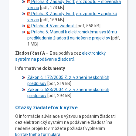
Príloha 3: Zásady tvorby rozpočtu – slovenská
verzia
[pdf, 173 kB]
Príloha 3: Zásady tvorby rozpočtu – anglická
verzia
[pdf, 169 kB]
Príloha 4: Vzor žiadosti
[pdf, 558 kB]
Príloha 5: Manuál k elektronickému systému
predkladania žiadostí na riešenie projektov
[pdf,
1 MB]
Žiadosť časť A – E
sa podáva cez
elektronický
systém na podávanie žiadostí.
Informatívne dokumenty
Zákon č. 172/2005 Z. z. v znení neskorších
predpisov
[pdf, 219 kB]
Zákon č. 523/2004 Z. z. v znení neskorších
predpisov
[pdf, 294 kB]
Otázky žiadateľov k výzve
O informácie súvisiace s výzvou a podaním žiadosti
cez elektronický systém na podávanie žiadostí na
riešenie projektov môžete požiadať vyplnením
kontaktného formulára.