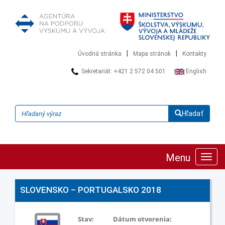
|
|
Úvodná stránka
Mapa stránok
Kontakty
Sekretariát: +421 2 572 04 501
English
Hľadať
Menu
Zobra
navig
SLOVENSKO – PORTUGALSKO 2018
Stav:
Dátum otvorenia: