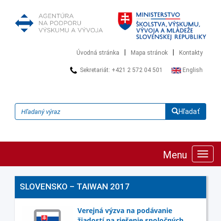
|
|
Úvodná stránka
Mapa stránok
Kontakty
Sekretariát: +421 2 572 04 501
English
Hľadať
Menu
Zobra
navig
SLOVENSKO – TAIWAN 2017
Verejná výzva na podávanie
žiadostí na riešenie spoločných