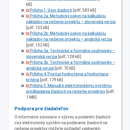
kB]
Príloha 1: Vzor žiadosti
[pdf, 583 kB]
Príloha 2a: Metodický pokyn na kalkuláciu
nákladov na riešenie projektu – slovenská verzia
[pdf, 153 kB]
Príloha 2b: Metodický pokyn na kalkuláciu
nákladov na riešenie projektu – anglická verzia
[pdf, 152 kB]
Príloha 3a: Technické a formálne podmienky –
slovenská verzia
[pdf, 128 kB]
Príloha 3b: Technické a formálne podmienky –
anglická verzia
[pdf, 70 kB]
Príloha 4: Postup hodnotenia a hodnotiace
kritériá
[pdf, 179 kB]
Príloha 5: Manuál k elektronickému systému
predkladania žiadostí na riešenie projektov
[pdf,
1 MB]
Podpora pre žiadateľov
O informácie súvisiace s výzvou a podaním žiadosti
cez elektronický systém na podávanie žiadostí na
riešenie projektov môžete požiadať vyplnením