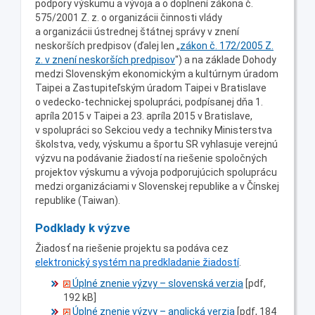
podpory výskumu a vývoja a o doplnení zákona č.
575/2001 Z. z. o organizácii činnosti vlády
a organizácii ústrednej štátnej správy v znení
neskorších predpisov (ďalej len „
zákon č. 172/2005 Z.
z. v znení neskorších predpisov
") a na základe Dohody
medzi Slovenským ekonomickým a kultúrnym úradom
Taipei a Zastupiteľským úradom Taipei v Bratislave
o vedecko-technickej spolupráci, podpísanej dňa 1.
apríla 2015 v Taipei a 23. apríla 2015 v Bratislave,
v spolupráci so Sekciou vedy a techniky Ministerstva
školstva, vedy, výskumu a športu SR vyhlasuje verejnú
výzvu na podávanie žiadostí na riešenie spoločných
projektov výskumu a vývoja podporujúcich spoluprácu
medzi organizáciami v Slovenskej republike a v Čínskej
republike (Taiwan).
Podklady k výzve
Žiadosť na riešenie projektu sa podáva cez
elektronický systém na predkladanie žiadostí
.
Úplné znenie výzvy – slovenská verzia
[pdf,
192 kB]
Úplné znenie výzvy – anglická verzia
[pdf, 184